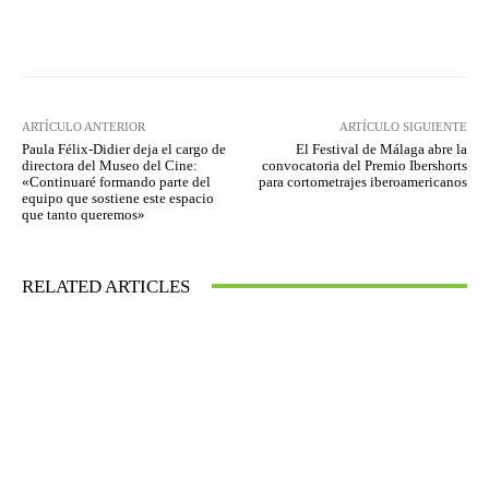
Facebook
Twitter
WhatsApp
ARTÍCULO ANTERIOR
ARTÍCULO SIGUIENTE
Paula Félix-Didier deja el cargo de
El Festival de Málaga abre la
directora del Museo del Cine:
convocatoria del Premio Ibershorts
«Continuaré formando parte del
para cortometrajes iberoamericanos
equipo que sostiene este espacio
que tanto queremos»
RELATED ARTICLES