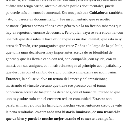
cuánto uno tenga cariño, afecto o afición por los documentales, pueda
parecerle más o menos documental. Eso nos pasó con
Cuidadoras
también:
«Ay, no parece un documental…», fue un comentario que se repitió
bastante. Quienes somos afines a este género o a la no ficción sabemos que
hay un repertorio enorme de recursos. Pero quien vaya se va a encontrar con
una peli que de a ratos te hace olvidar que es un documental; que está muy
cerca de Tristán, este protagonista que crece 7 años a lo largo de la película,
que toma unas decisiones muy importantes acerca de su identidad de
género y que las lleva a cabo con red, con compañía, con ayuda, con su
mamá, con sus amigues, con instituciones que al principio acompañaban y
que después con el cambio de signo político empiezan a no acompañar.
Entonces, la peli se vuelve un retrato del crecer y del transicionar,
mostrando el vínculo cercano que tiene ese proceso con el tomar
conciencia acerca de los propios derechos, con el tomar del mundo lo que
uno es y sobre todo con el crecer en red, en comunidad. Estas no son
palabras mías pero nos las han dicho muchas veces, entonces creo que vale
la pena resaltarlas:
es ante todo una historia luminosa, de una transición
que va bien y puede ir mucho mejor cuando el contexto acompaña.