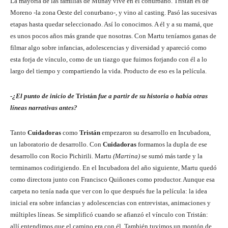
La mayoría de las familias de Munay vive en el conurbano. Tristán es de
Moreno -la zona Oeste del conurbano-, y vino al casting. Pasó las sucesivas
etapas hasta quedar seleccionado. Así lo conocimos. A él y a su mamá, que
es unos pocos años más grande que nosotras. Con Martu teníamos ganas de
filmar algo sobre infancias, adolescencias y diversidad y apareció como
esta forja de vínculo, como de un tiazgo que fuimos forjando con él a lo
largo del tiempo y compartiendo la vida. Producto de eso es la película.
-¿El punto de inicio de
Tristán
fue a partir de su historia o había otras
líneas narrativas antes?
Tanto
Cuidadoras
como
Tristán
empezaron su desarrollo en Incubadora,
un laboratorio de desarrollo. Con
Cuidadoras
formamos la dupla de ese
desarrollo con Rocio Pichirili. Martu
(Martina)
se sumó más tarde y la
terminamos codirigiendo. En el Incubadora del año siguiente, Martu quedó
como directora junto con Francisco Quiñones como productor. Aunque esa
carpeta no tenía nada que ver con lo que después fue la película: la idea
inicial era sobre infancias y adolescencias con entrevistas, animaciones y
múltiples líneas. Se simplificó cuando se afianzó el vínculo con Tristán:
allí entendimos que el camino era con él. También tuvimos un montón de