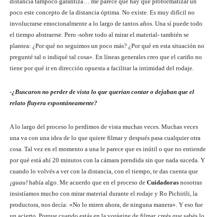
distancia tampoco garantiza… me parece que hay que problematizar un
poco este concepto de la distancia óptima. No existe. Es muy difícil no
involucrarse emocionalmente a lo largo de tantos años. Una sí puede todo
el tiempo abstraerse. Pero -sobre todo al mirar el material- también se
plantea: ¿Por qué no seguimos un poco más? ¿Por qué en esta situación no
pregunté tal o indiqué tal cosa». En líneas generales creo que el cariño no
tiene por qué ir en dirección opuesta a facilitar la intimidad del rodaje.
-¿Buscaron no perder de vista lo que querían contar o dejaban que el
relato fluyera espontáneamente?
A lo largo del proceso lo perdimos de vista muchas veces. Muchas veces
una va con una idea de lo que quiere filmar y después pasa cualquier otra
cosa. Tal vez en el momento a una le parece que es inútil o que no entiende
por qué está ahí 20 minutos con la cámara prendida sin que nada suceda. Y
cuando lo volvés a ver con la distancia, con el tiempo, te das cuenta que
¡guau!
había algo. Me acuerdo que en el proceso de
Cuidadoras
nosotras
insistíamos mucho con mirar material durante el rodaje y Ro Pichirili, la
productora, nos decía: «No lo miren ahora, de ninguna manera». Y eso fue
un acierto. Porque cuando estás en la vorágine de filmar, creés que sabés lo