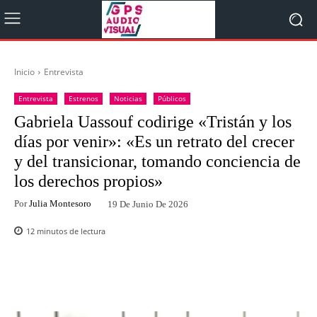
Inicio
Entrevista
Entrevista
Estrenos
Noticias
Públicos
Gabriela Uassouf codirige «Tristán y los
días por venir»: «Es un retrato del crecer
y del transicionar, tomando conciencia de
los derechos propios»
Por
Julia Montesoro
19 De Junio De 2026
12
minutos de lectura
Facebook
Twitter
WhatsApp