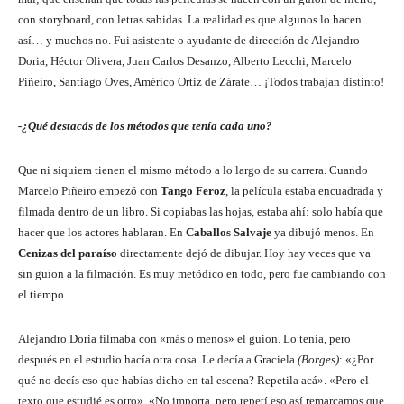
con storyboard, con letras sabidas. La realidad es que algunos lo hacen
así… y muchos no. Fui asistente o ayudante de dirección de Alejandro
Doria, Héctor Olivera, Juan Carlos Desanzo, Alberto Lecchi, Marcelo
Piñeiro, Santiago Oves, Américo Ortiz de Zárate… ¡Todos trabajan distinto!
-¿Qué destacás de los métodos que tenía cada uno?
Que ni siquiera tienen el mismo método a lo largo de su carrera. Cuando
Marcelo Piñeiro empezó con
Tango Feroz
, la película estaba encuadrada y
filmada dentro de un libro. Si copiabas las hojas, estaba ahí: solo había que
hacer que los actores hablaran. En
Caballos Salvaje
ya dibujó menos. En
Cenizas del paraíso
directamente dejó de dibujar. Hoy hay veces que va
sin guion a la filmación. Es muy metódico en todo, pero fue cambiando con
el tiempo.
Alejandro Doria filmaba con «más o menos» el guion. Lo tenía, pero
después en el estudio hacía otra cosa. Le decía a Graciela
(Borges)
: «¿Por
qué no decís eso que habías dicho en tal escena? Repetila acá». «Pero el
texto que estudié es otro». «No importa, pero repetí eso así remarcamos que