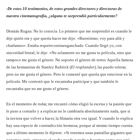
-De estos 10 testimonios, de estos grandes directores y directoras de
nuestra cinematografía, ¿alguno te sorprendió particularmente?
Demián Rugna. No lo conocía. Lo primero que me sorprendió es cuando le
dije quién era y que quería hacer me dijo: «Buenísimo, voy para allá y
charlamos». Estaba requetecontraenganchado. Cuando llegó yo, con
sinceridad brutal, le dije: «No solamente no me gusta tu película, sino que
tampoco me gusta el género. No soporto el género de terror. Aquella famosa
de las hermanitas de Stanley Kubrick (
El resplandor)
, las puedo tolerar,
pero no me gusta el género. Pero le comenté que quería que estuviese en la
película. Me contestó que le encantaba participar y que también le
encantaba que no me guste el género.
En el momento de rodar, me encantó cómo eligió la escena y la pasión que
le puso a contarlo y a explicar no le cambiaría absolutamente nada, que si
la tuviera que volver a hacer, la filmaría otra vez igual. Y cuando lo explica
hay una especie de contradicción hermosa, porque al mismo tiempo cuenta
que a último momento le dijeron: «Si tenemos unas pantallas gigantes que
ponemos atrás, entonces el coche queda parado y hacemos como que está