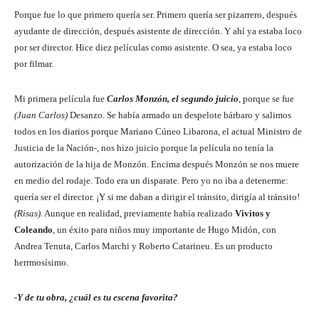
Porque fue lo que primero quería ser. Primero quería ser pizarrero, después
ayudante de dirección, después asistente de dirección. Y ahí ya estaba loco
por ser director. Hice diez películas como asistente. O sea, ya estaba loco
por filmar.
Mi primera película fue
Carlos Monzón, el segundo juicio
, porque se fue
(Juan Carlos)
Desanzo. Se había armado un despelote bárbaro y salimos
todos en los diarios porque Mariano Cúneo Libarona, el actual Ministro de
Justicia de la Nación-, nos hizo juicio porque la película no tenía la
autorización de la hija de Monzón. Encima después Monzón se nos muere
en medio del rodaje. Todo era un disparate. Pero yo no iba a detenerme:
quería ser el director. ¡Y si me daban a dirigir el tránsito, dirigía al tránsito!
(Risas).
Aunque en realidad, previamente había realizado
Vivitos y
Coleando
, un éxito para niños muy importante de Hugo Midón, con
Andrea Tenuta, Carlos Marchi y Roberto Catarineu. Es un producto
herrmosísimo.
-Y de tu obra, ¿cuál es tu escena favorita?