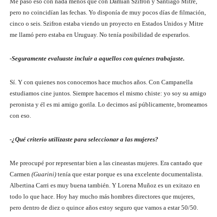
Me pasó eso con nada menos que con Damián Szifron y Santiago Mitre,
pero no coincidían las fechas. Yo disponía de muy pocos días de filmación,
cinco o seis. Szifron estaba viendo un proyecto en Estados Unidos y Mitre
me llamó pero estaba en Uruguay. No tenía posibilidad de esperarlos.
-Seguramente evaluaste incluir a aquellos con quienes trabajaste.
Sí. Y con quienes nos conocemos hace muchos años. Con Campanella
estudiamos cine juntos. Siempre hacemos el mismo chiste: yo soy su amigo
peronista y él es mi amigo gorila. Lo decimos así públicamente, bromeamos
con eso.
-¿Qué criterio utilizaste para seleccionar a las mujeres?
Me preocupé por representar bien a las cineastas mujeres. Era cantado que
Carmen
(Guarini)
tenía que estar porque es una excelente documentalista.
Albertina Carri es muy buena también. Y Lorena Muñoz es un exitazo en
todo lo que hace. Hoy hay mucho más hombres directores que mujeres,
pero dentro de diez o quince años estoy seguro que vamos a estar 50/50.