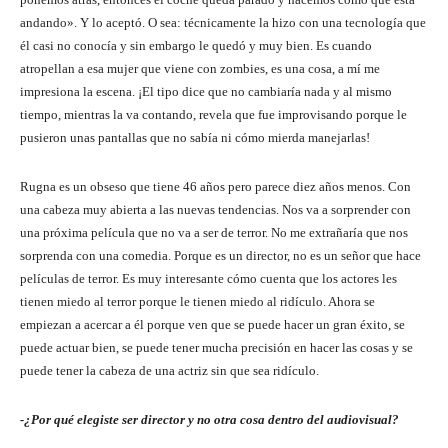
andando». Y lo aceptó. O sea: técnicamente la hizo con una tecnología que
él casi no conocía y sin embargo le quedó y muy bien. Es cuando
atropellan a esa mujer que viene con zombies, es una cosa, a mí me
impresiona la escena. ¡El tipo dice que no cambiaría nada y al mismo
tiempo, mientras la va contando, revela que fue improvisando porque le
pusieron unas pantallas que no sabía ni cómo mierda manejarlas!
Rugna es un obseso que tiene 46 años pero parece diez años menos. Con
una cabeza muy abierta a las nuevas tendencias. Nos va a sorprender con
una próxima película que no va a ser de terror. No me extrañaría que nos
sorprenda con una comedia. Porque es un director, no es un señor que hace
películas de terror. Es muy interesante cómo cuenta que los actores les
tienen miedo al terror porque le tienen miedo al ridículo. Ahora se
empiezan a acercar a él porque ven que se puede hacer un gran éxito, se
puede actuar bien, se puede tener mucha precisión en hacer las cosas y se
puede tener la cabeza de una actriz sin que sea ridículo.
-¿Por qué elegiste ser director y no otra cosa dentro del audiovisual?