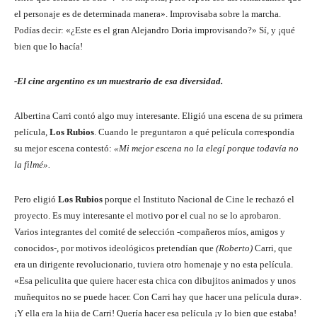
el personaje es de determinada manera». Improvisaba sobre la marcha.
Podías decir: «¿Este es el gran Alejandro Doria improvisando?» Sí, y ¡qué
bien que lo hacía!
-El cine argentino es un muestrario de esa diversidad.
Albertina Carri contó algo muy interesante. Eligió una escena de su primera
película,
Los Rubios
. Cuando le preguntaron a qué película correspondía
su mejor escena contestó:
«Mi mejor escena no la elegí porque todavía no
la filmé».
Pero eligió
Los Rubios
porque el Instituto Nacional de Cine le rechazó el
proyecto. Es muy interesante el motivo por el cual no se lo aprobaron.
Varios integrantes del comité de selección -compañeros míos, amigos y
conocidos-, por motivos ideológicos pretendían que
(Roberto)
Carri, que
era un dirigente revolucionario, tuviera otro homenaje y no esta película.
«Esa peliculita que quiere hacer esta chica con dibujitos animados y unos
muñequitos no se puede hacer. Con Carri hay que hacer una película dura».
¡Y ella era la hija de Carri! Quería hacer esa película ¡y lo bien que estaba!