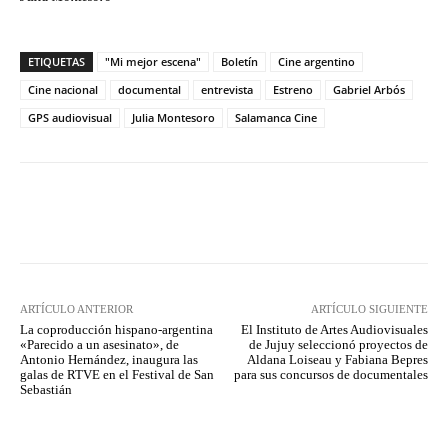
ETIQUETAS
"Mi mejor escena"
Boletín
Cine argentino
Cine nacional
documental
entrevista
Estreno
Gabriel Arbós
GPS audiovisual
Julia Montesoro
Salamanca Cine
Facebook
Twitter
WhatsApp
ARTÍCULO ANTERIOR
ARTÍCULO SIGUIENTE
La coproducción hispano-argentina
El Instituto de Artes Audiovisuales
«Parecido a un asesinato», de
de Jujuy seleccionó proyectos de
Antonio Hernández, inaugura las
Aldana Loiseau y Fabiana Bepres
galas de RTVE en el Festival de San
para sus concursos de documentales
Sebastián