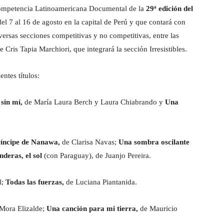
competencia Latinoamericana Documental de la
29ª edición del
el 7 al 16 de agosto en la capital de Perú y que contará con
versas secciones competitivas y no competitivas, entre las
e Cris Tapia Marchiori, que integrará la sección Irresistibles.
ntes títulos:
sin mí,
de María Laura Berch y Laura Chiabrando y
Una
ríncipe de Nanawa,
de Clarisa Navas;
Una sombra oscilante
nderas, el sol
(con Paraguay), de Juanjo Pereira.
l;
Todas las fuerzas,
de Luciana Piantanida.
y Mora Elizalde;
Una canción para mi tierra,
de Mauricio