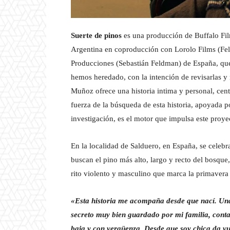
Suerte de pinos
es una producción de Buffalo Fi
Argentina en coproducción con Lorolo Films (Fel
Producciones (Sebastián Feldman) de España, que 
hemos heredado, con la intención de revisarlas y 
Muñoz ofrece una historia intima y personal, cent
fuerza de la búsqueda de esta historia, apoyada po
investigación, es el motor que impulsa este proye
En la localidad de Salduero, en España, se celebr
buscan el pino más alto, largo y recto del bosque,
rito violento y masculino que marca la primavera y
«Esta historia me acompaña desde que nací. Una
secreto muy bien guardado por mi familia, conta
baja y con vergüenza. Desde que soy chica da vu