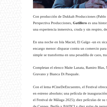
Con producción de Dukkah Producciones (Pablo 
Perspectiva Producciones,
Gatillero
es una histo
una experiencia inmersiva, cruda y sin respiro, 
En una noche en Isla Maciel, El Galgo -un ex sica
encargo menor: disparar contra un comercio para 
simple se transforma en una pesadilla de caos, tr
Completan el elenco Maite Lanata, Ramiro Blas, 
Gravano y Bianca Di Pasquale.
Con el lema #CineDeEncuentro, el Festival ofrece
en estreno absoluto; una película de inauguració
el Festival de Málaga 2025); diez películas de su 
de Cannes, Berlín y BAFICI y diez galas de perso