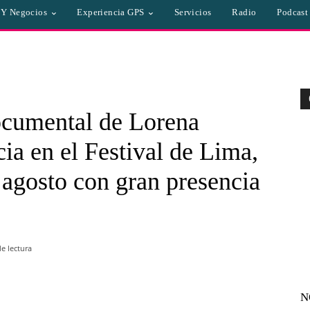
a Y Negocios
Experiencia GPS
Servicios
Radio
Podcast
ocumental de Lorena
a en el Festival de Lima,
 agosto con gran presencia
e lectura
N
WhatsApp
Linkedin
Email