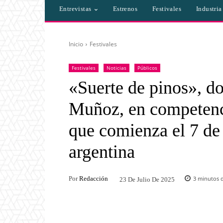
Entrevistas
Estrenos
Festivales
Industri
Inicio
Festivales
Festivales
Noticias
Públicos
«Suerte de pinos», d
Muñoz, en competenci
que comienza el 7 de
argentina
Por
Redacción
3
minutos d
23 De Julio De 2025
Facebook
Twitter