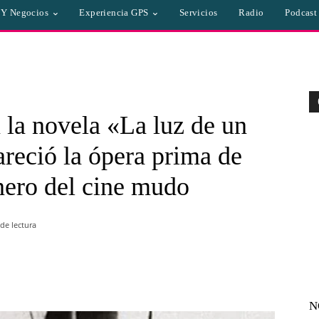
a Y Negocios
Experiencia GPS
Servicios
Radio
Podcast
n la novela «La luz de un
reció la ópera prima de
onero del cine mudo
de lectura
WhatsApp
Linkedin
Email
N