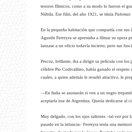
tesoros fílmicos, como a su modo lo fueron el g
Núbila. Ese film, del año 1921, se titula
Palomas 
En la pequeña habitación que compartía con sus 
Agustín Ferreyra se aprestaba a filmar su opera p
lanzase a un oficio todavía incierto, pero tan fas
Precoz, brillante, iba a dirigir su película con lo
célebre Pio Codivallino, había ganado el respet
cuales, a quien además le resultó atractivo, le pr
—En Italia se asustarán si ven a un negro trepan
aceptaría irse de Argentina. Quería dedicarse al c
Muy delgado, con los ojos saltones –tal vez por 
pasado en la infancia– Ferreyra tenía una memori