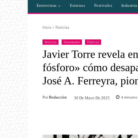
Entrevistas
Estrenos
Festivales
Industri
Inicio
Noticias
Noticias
Novedades
Públicos
Javier Torre revela e
fósforo» cómo desapa
José A. Ferreyra, pi
Por
Redacción
4
minutos 
30 De Mayo De 2025
Facebook
Twitter