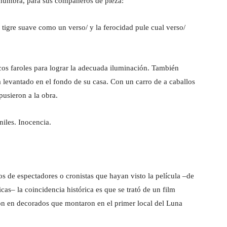
enumbra, para sus compañeros de pieza:
tigre suave como un verso/ y la ferocidad pule cual verso/
os faroles para lograr la adecuada iluminación. También
a levantado en el fondo de su casa. Con un carro de a caballos
pusieron a la obra.
niles. Inocencia.
s de espectadores o cronistas que hayan visto la película –de
icas– la coincidencia histórica es que se trató de un film
ron en decorados que montaron en el primer local del Luna