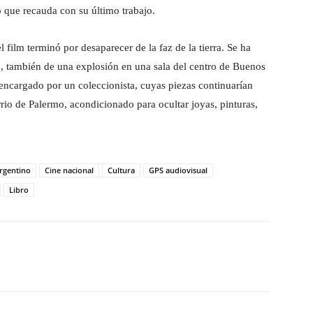
 que recauda con su último trabajo.
film terminó por desaparecer de la faz de la tierra. Se ha
o, también de una explosión en una sala del centro de Buenos
 encargado por un coleccionista, cuyas piezas continuarían
rrio de Palermo, acondicionado para ocultar joyas, pinturas,
rgentino
Cine nacional
Cultura
GPS audiovisual
Libro
witter
WhatsApp
Linkedin
Email