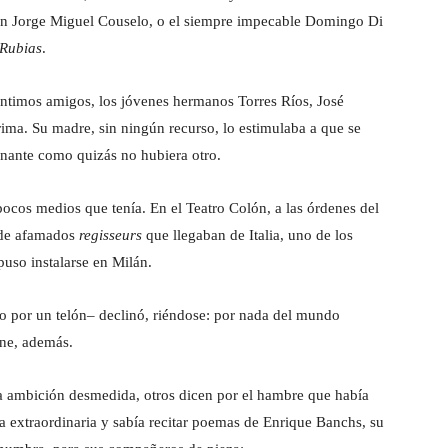
ran Jorge Miguel Couselo, o el siempre impecable Domingo Di
Rubias
.
íntimos amigos, los jóvenes hermanos Torres Ríos, José
rima. Su madre, sin ningún recurso, lo estimulaba a que se
cinante como quizás no hubiera otro.
s pocos medios que tenía. En el Teatro Colón, a las órdenes del
o de afamados
regisseurs
que llegaban de Italia, uno de los
opuso instalarse en Milán.
do por un telón– declinó, riéndose: por nada del mundo
ine, además.
la ambición desmedida, otros dicen por el hambre que había
a extraordinaria y sabía recitar poemas de Enrique Banchs, su