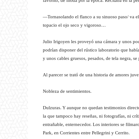
favorito, de moda por la época. Recitaba en la p
—Tornasolando el flanco a su sinuoso paso/ va el 
topacio el ojo seco y vigoroso…
Julio Irigoyen les proveyó una cámara y unos poc
podrían disponer del rústico laboratorio que habí
y unos cables gruesos, pesados, de tela negra, se 
Al parecer se trató de una historia de amores juve
Nobleza de sentimientos.
Dulzuras. Y aunque no quedan testimonios directo
la que tampoco hay reseñas, ni fotografías, ni crít
entrañable, enternecedor. Los interiores se filma
Park, en Corrientes entre Pellegrini y Cerrito.