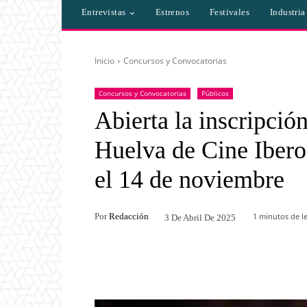
Entrevistas
Estrenos
Festivales
Industri
Inicio
Concursos y Convocatorias
Concursos y Convocatorias
Públicos
Abierta la inscripción
Huelva de Cine Iber
el 14 de noviembre
Por
Redacción
1
minutos de le
3 De Abril De 2025
Facebook
Twitter