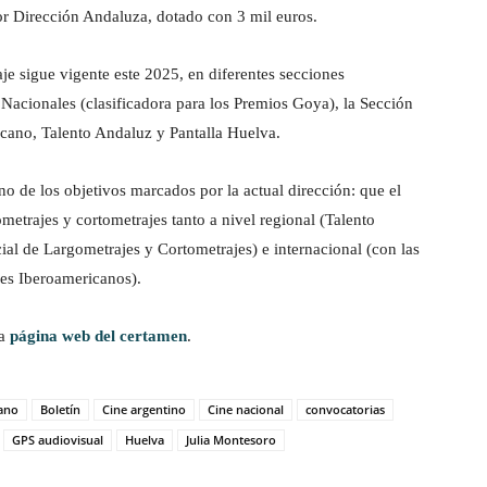
r Dirección Andaluza, dotado con 3 mil euros.
aje sigue vigente este 2025, en diferentes secciones
 Nacionales (clasificadora para los Premios Goya), la Sección
icano, Talento Andaluz y Pantalla Huelva.
o de los objetivos marcados por la actual dirección: que el
metrajes y cortometrajes tanto a nivel regional (Talento
l de Largometrajes y Cortometrajes) e internacional (con las
jes Iberoamericanos).
la
página web del certamen
.
cano
Boletín
Cine argentino
Cine nacional
convocatorias
GPS audiovisual
Huelva
Julia Montesoro