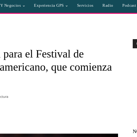
a Y Negocios
Experiencia GPS
Servicios
Radio
Podcast
 para el Festival de
oamericano, que comienza
ctura
WhatsApp
Linkedin
Email
N