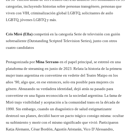
categorías, incluyendo historias sobre personas transgénero, personas que
viven con VIH, criminalización global LGBTQ, solicitantes de asilo
LGBTQ, jóvenes LGBTQ y más.
Cris Miró (Ella)
competirá en la categoría Serie de televisión con guión
sobresaliente (Outstanding Scripted Television Series), junto con otros
cuatro candidatos
Protagonizada por
Mina Serrano
en el papel principal, se estrenó en una
plataforma de streaming en junio de 2023. Relata la historia de la primera
mujer trans argentina en convertirse en vedette del Teatro Maipo en los
años ‘90, algo que, en ese entonces, solo era posible para mujeres cis
género. Abrazando su verdadera identidad, dejó atrás su pasado para
convertirse en una figura reconocida en la sociedad argentina. La fama de
Miró trajo visibilidad y aceptación a la comunidad trans en la década de
1990. Sin embargo, cuando un diagnóstico de salud estigmatizante
destrozó sus planes, decidió hacer un pacto trágico consigo misma: ocultar
su sufrimiento y morir con el mismo significado que vivió. Participaron
Katja Alemann, César Bordón, Agustín Aristarán, Vico D’Alessandro,