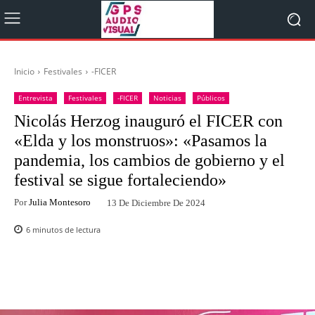
Inicio
Festivales
-FICER
Entrevista
Festivales
-FICER
Noticias
Públicos
Nicolás Herzog inauguró el FICER con
«Elda y los monstruos»: «Pasamos la
pandemia, los cambios de gobierno y el
festival se sigue fortaleciendo»
Por
Julia Montesoro
13 De Diciembre De 2024
6
minutos de lectura
Facebook
Twitter
WhatsApp