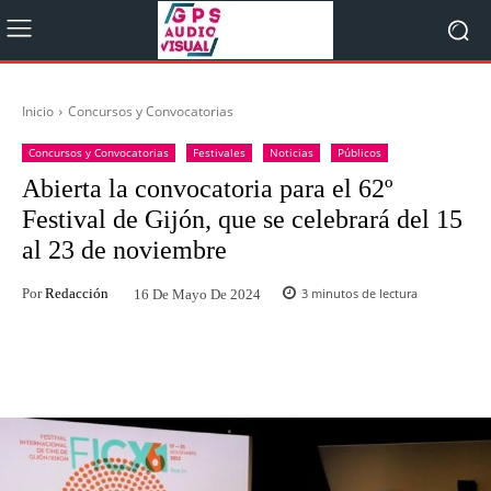
Inicio
Concursos y Convocatorias
Concursos y Convocatorias
Festivales
Noticias
Públicos
Abierta la convocatoria para el 62º
Festival de Gijón, que se celebrará del 15
al 23 de noviembre
Por
Redacción
3
minutos de lectura
16 De Mayo De 2024
Facebook
Twitter
WhatsApp