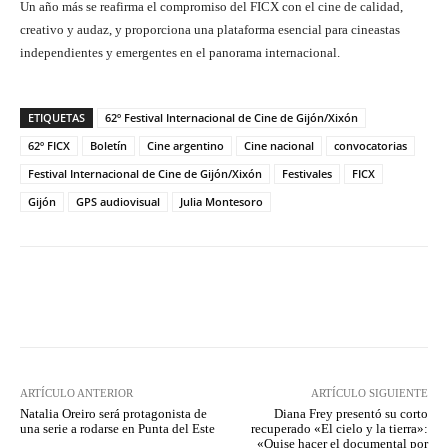
Un año más se reafirma el compromiso del FICX con el cine de calidad,
creativo y audaz, y proporciona una plataforma esencial para cineastas
independientes y emergentes en el panorama internacional.
ETIQUETAS
62º Festival Internacional de Cine de Gijón/Xixón
62º FICX
Boletín
Cine argentino
Cine nacional
convocatorias
Festival Internacional de Cine de Gijón/Xixón
Festivales
FICX
Gijón
GPS audiovisual
Julia Montesoro
Facebook
Twitter
WhatsApp
ARTÍCULO ANTERIOR
ARTÍCULO SIGUIENTE
Natalia Oreiro será protagonista de
Diana Frey presentó su corto
una serie a rodarse en Punta del Este
recuperado «El cielo y la tierra»:
«Quise hacer el documental por