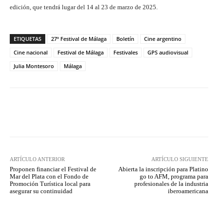
edición, que tendrá lugar del 14 al 23 de marzo de 2025.
ETIQUETAS
27º Festival de Málaga
Boletín
Cine argentino
Cine nacional
Festival de Málaga
Festivales
GPS audiovisual
Julia Montesoro
Málaga
Facebook
Twitter
WhatsApp
ARTÍCULO ANTERIOR
ARTÍCULO SIGUIENTE
Proponen financiar el Festival de
Abierta la inscripción para Platino
Mar del Plata con el Fondo de
go to AFM, programa para
Promoción Turística local para
profesionales de la industria
asegurar su continuidad
iberoamericana