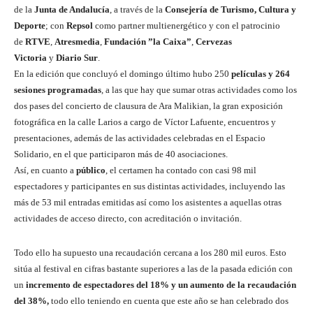
de la
Junta de Andalucía
, a través de la
Consejería de Turismo, Cultura y
Deporte
; con
Repsol
como partner multienergético y con el patrocinio
de
RTVE
,
Atresmedia
,
Fundación ”la Caixa”
,
Cervezas
Victoria
y
Diario Sur
.
En la edición que concluyó el domingo último hubo 250
películas y 264
sesiones programadas
, a las que hay que sumar otras actividades como los
dos pases del concierto de clausura de Ara Malikian, la gran exposición
fotográfica en la calle Larios a cargo de Víctor Lafuente, encuentros y
presentaciones, además de las actividades celebradas en el Espacio
Solidario, en el que participaron más de 40 asociaciones.
Así, en cuanto a
público
, el certamen ha contado con casi 98 mil
espectadores y participantes en sus distintas actividades, incluyendo las
más de 53 mil entradas emitidas así como los asistentes a aquellas otras
actividades de acceso directo, con acreditación o invitación.
Todo ello ha supuesto una recaudación cercana a los 280 mil euros. Esto
sitúa al festival en cifras bastante superiores a las de la pasada edición con
un
incremento de espectadores del 18% y un aumento de la recaudación
del 38%,
todo ello teniendo en cuenta que este año se han celebrado dos