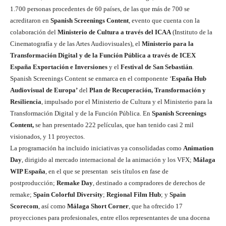
1.700 personas procedentes de 60 países, de las que más de 700 se
acreditaron en
Spanish Screenings Content
, evento que cuenta con la
colaboración del
Ministerio de Cultura a través del ICAA
(Instituto de la
Cinematografía y de las Artes Audiovisuales), el
Ministerio para la
Transformación Digital y de la Función Pública a través de ICEX
España Exportación e Inversiones
y el
Festival de San Sebastián
.
Spanish Screenings Content se enmarca en el componente ‘
España Hub
Audiovisual de Europa’
del
Plan de Recuperación, Transformación y
Resiliencia
, impulsado por el Ministerio de Cultura y el Ministerio para la
Transformación Digital y de la Función Pública. En
Spanish Screenings
Content,
se han presentado 222 películas, que han tenido casi 2 mil
visionados, y 11 proyectos.
La programación ha incluido iniciativas ya consolidadas como
Animation
Day
, dirigido al mercado internacional de la animación y los VFX;
Málaga
WIP España
, en el que se presentan seis títulos en fase de
postproducción;
Remake Day
, destinado a compradores de derechos de
remake;
Spain Colorful Diversity
;
Regional Film Hub
; y
Spain
Scorecom
, así como
Málaga Short Corner
, que ha ofrecido 17
proyecciones para profesionales, entre ellos representantes de una docena