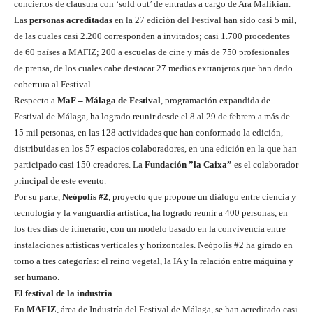
conciertos de clausura con ‘sold out’ de entradas a cargo de Ara Malikian.
Las
personas acreditadas
en la 27 edición del Festival han sido casi 5 mil,
de las cuales casi 2.200 corresponden a invitados; casi 1.700 procedentes
de 60 países a MAFIZ; 200 a escuelas de cine y más de 750 profesionales
de prensa, de los cuales cabe destacar 27 medios extranjeros que han dado
cobertura al Festival.
Respecto a
MaF – Málaga de Festival
, programación expandida de
Festival de Málaga, ha logrado reunir desde el 8 al 29 de febrero a más de
15 mil personas, en las 128 actividades que han conformado la edición,
distribuidas en los 57 espacios colaboradores, en una edición en la que han
participado casi 150 creadores. La
Fundación ”la Caixa”
es el colaborador
principal de este evento.
Por su parte,
Neópolis #2
, proyecto que propone un diálogo entre ciencia y
tecnología y la vanguardia artística, ha logrado reunir a 400 personas, en
los tres días de itinerario, con un modelo basado en la convivencia entre
instalaciones artísticas verticales y horizontales. Neópolis #2 ha girado en
torno a tres categorías: el reino vegetal, la IA y la relación entre máquina y
ser humano.
El festival de la industria
En
MAFIZ
, área de Industría del Festival de Málaga, se han acreditado casi