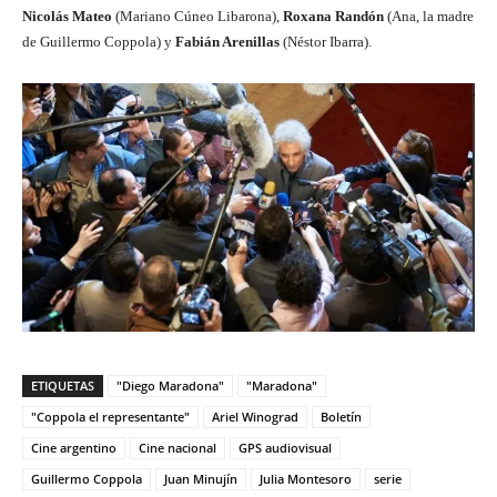
Nicolás Mateo
(Mariano Cúneo Libarona),
Roxana Randón
(Ana, la madre
de Guillermo Coppola) y
Fabián Arenillas
(Néstor Ibarra).
ETIQUETAS
"Diego Maradona"
"Maradona"
"Coppola el representante"
Ariel Winograd
Boletín
Cine argentino
Cine nacional
GPS audiovisual
Guillermo Coppola
Juan Minujín
Julia Montesoro
serie