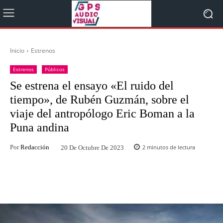
Inicio
Estrenos
Estrenos
Públicos
Se estrena el ensayo «El ruido del
tiempo», de Rubén Guzmán, sobre el
viaje del antropólogo Eric Boman a la
Puna andina
Por
Redacción
2
minutos de lectura
20 De Octubre De 2023
Facebook
Twitter
WhatsApp