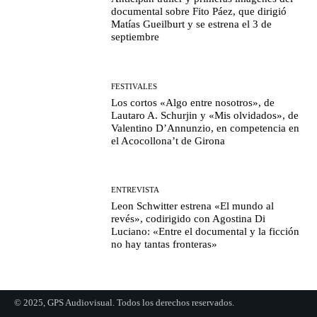
documental sobre Fito Páez, que dirigió
Matías Gueilburt y se estrena el 3 de
septiembre
FESTIVALES
Los cortos «Algo entre nosotros», de
Lautaro A. Schurjin y «Mis olvidados», de
Valentino D’Annunzio, en competencia en
el Acocollona’t de Girona
ENTREVISTA
Leon Schwitter estrena «El mundo al
revés», codirigido con Agostina Di
Luciano: «Entre el documental y la ficción
no hay tantas fronteras»
© 2025, GPS Audiovisual. Todos los derechos reservados.