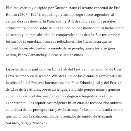
El filme, escrito y dirigido por Guzmán, narra el retorno espectral de Eric
Boman (1867 –1924), arqueólogo y antropólogo sueco-argentino, al
campo de sus estudios: la Puna andina. Allí deambula por los paisajes
áridos reflexionando sobre la humanidad, su constante e inútil lucha contra
el tiempo y la imposibilidad de comprender a los demás. Sus recuerdos y
los sueños se entrelazan con sus reflexiones filosóficas hasta que se
encuentra con otro fantasma errante de su pasado, quien fuera su guía
nativo, Pedro Carpanchay. Juntos sellan destinos.
La película, que participó en Lima Lab del Festival Internacional de Cine
Lima Alterna y en la sección WIP del Cine de las Alturas, y formó parte de
la selección del Festival Internacional de Film Ethnological y del Festival
de Cine de las Alturas, posee un lenguaje híbrido porque reúne a géneros
como la ficción, el documental antropológico y biográfico y el cine
experimental. Las hipnóticas imágenes hilan citas de reconocidos autores
en la boca de los protagonistas y están acompañadas por una banda sonora
que contó con la colaboración del diseñador de sonido de Alexandr
Sokurov, Sergey Moshkov.