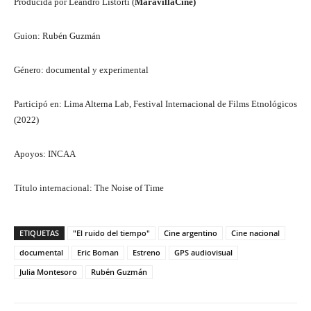
Producida por Leandro Listorti (
MaravillaCine)
Guion: Rubén Guzmán
Género: documental y experimental
Participó en: Lima Alterna Lab, Festival Internacional de Films Etnológicos
(2022)
Apoyos: INCAA
Título internacional: The Noise of Time
ETIQUETAS
"El ruido del tiempo"
Cine argentino
Cine nacional
documental
Eric Boman
Estreno
GPS audiovisual
Julia Montesoro
Rubén Guzmán