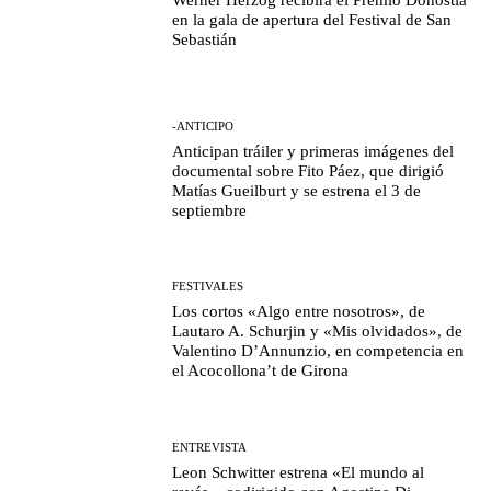
Werner Herzog recibirá el Premio Donostia
en la gala de apertura del Festival de San
Sebastián
-ANTICIPO
Anticipan tráiler y primeras imágenes del
documental sobre Fito Páez, que dirigió
Matías Gueilburt y se estrena el 3 de
septiembre
FESTIVALES
Los cortos «Algo entre nosotros», de
Lautaro A. Schurjin y «Mis olvidados», de
Valentino D’Annunzio, en competencia en
el Acocollona’t de Girona
ENTREVISTA
Leon Schwitter estrena «El mundo al