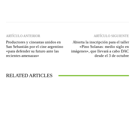
Facebook
Twitter
WhatsApp
ARTÍCULO ANTERIOR
ARTÍCULO SIGUIENTE
Productores y cineastas unidos en
Abierta la inscripción para el taller
San Sebastián por el cine argentino
«Pino Solanas: medio siglo en
«para defender su futuro ante las
imágenes», que llevará a cabo DAC
recientes amenazas»
desde el 3 de octubre
RELATED ARTICLES