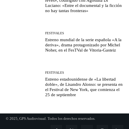
revés», codirigido con Agostina Di
Luciano: «Entre el documental y la ficción
no hay tantas fronteras»
FESTIVALES
Estreno mundial de la serie española «A la
deriva», drama protagonizado por Michel
Noher, en el FesTVal de Vitoria-Gasteiz
FESTIVALES
Estreno estadounidense de «La libertad
doble», de Lisandro Alonso: se presenta en
el Festival de New York, que comienza el
25 de septiembre
© 2025, GPS Audiovisual. Todos los derechos reservados.