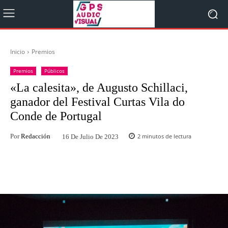
Inicio
Premios
Premios
Públicos
«La calesita», de Augusto Schillaci,
ganador del Festival Curtas Vila do
Conde de Portugal
Por
Redacción
2
minutos de lectura
16 De Julio De 2023
Facebook
X
WhatsApp
Lin