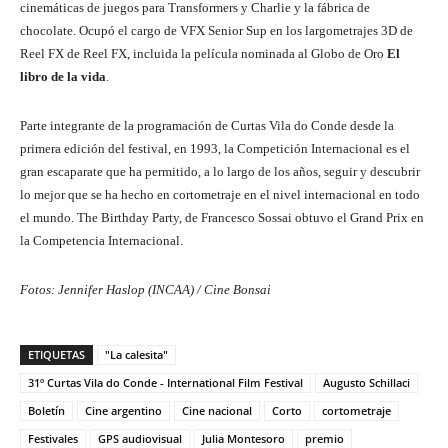
cinemáticas de juegos para Transformers y Charlie y la fábrica de
chocolate. Ocupó el cargo de VFX Senior Sup en los largometrajes 3D de
Reel FX de Reel FX, incluida la película nominada al Globo de Oro
El
libro de la vida
.
Parte integrante de la programación de Curtas Vila do Conde desde la
primera edición del festival, en 1993, la Competición Internacional es el
gran escaparate que ha permitido, a lo largo de los años, seguir y descubrir
lo mejor que se ha hecho en cortometraje en el nivel internacional en todo
el mundo. The Birthday Party, de Francesco Sossai obtuvo el Grand Prix en
la Competencia Internacional.
Fotos: Jennifer Haslop (INCAA) / Cine Bonsai
ETIQUETAS
"La calesita"
31º Curtas Vila do Conde - International Film Festival
Augusto Schillaci
Boletín
Cine argentino
Cine nacional
Corto
cortometraje
Festivales
GPS audiovisual
Julia Montesoro
premio