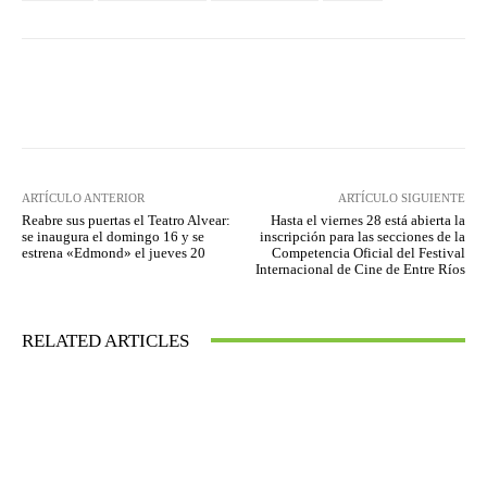
Facebook
X
WhatsApp
Lin
ARTÍCULO ANTERIOR
ARTÍCULO SIGUIENTE
Reabre sus puertas el Teatro Alvear:
Hasta el viernes 28 está abierta la
se inaugura el domingo 16 y se
inscripción para las secciones de la
estrena «Edmond» el jueves 20
Competencia Oficial del Festival
Internacional de Cine de Entre Ríos
RELATED ARTICLES