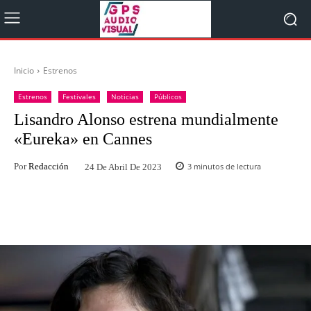
Inicio
Estrenos
Estrenos
Festivales
Noticias
Públicos
Lisandro Alonso estrena mundialmente
«Eureka» en Cannes
Por
Redacción
3
minutos de lectura
24 De Abril De 2023
Facebook
Twitter
WhatsApp