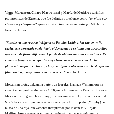
Viggo Mortensen, Chiara Mastroianni
y
María de Medeiros
serán los
protagonistas de
Eureka,
que fue definida por Alonso como
“un viaje por
el tiempo y el espacio”,
que se rodó en tres partes en Portugal, México y
Estados Unidos.
“Sucede en una reserva indígena en Estados Unidos. Por una extraña
razón, este personaje vuela hacia el Amazonas y se junta con otros indios
que viven de forma diferente. A partir de ahí hacemos las conexiones. Es
como un juego y no tengo aún muy claro cómo va a suceder. Lo he
planteado un poco en los papeles y en alguna entrevista pero hasta que no
filmo no tengo muy claro cómo va a pasar”
, reveló el director.
Mortensen protagonizará la parte 1 de
Eureka
, llamada Western, que se
situará en un pueblo sin ley en 1870, en la frontera entre Estados Unidos y
México. En un guiño hacia Jauja, el actor símbolo del próximo Festival de
San Sebastián interpretará una vez más el papel de un padre (Murphy) en
busca de una hija, nuevamente interpretada por la danesa
Viilbjørk
Malling Agger
, que en esta nueva producción es secuestrada por un