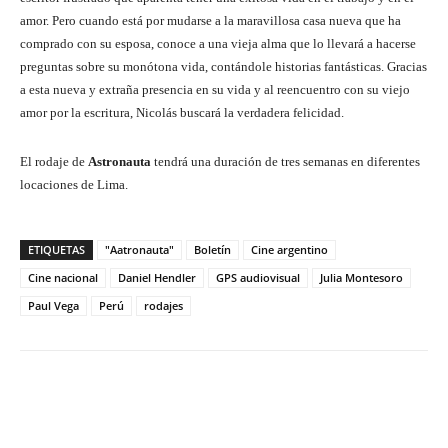
amor. Pero cuando está por mudarse a la maravillosa casa nueva que ha
comprado con su esposa, conoce a una vieja alma que lo llevará a hacerse
preguntas sobre su monótona vida, contándole historias fantásticas. Gracias
a esta nueva y extraña presencia en su vida y al reencuentro con su viejo
amor por la escritura, Nicolás buscará la verdadera felicidad.
El rodaje de
Astronauta
tendrá una duración de tres semanas en diferentes
locaciones de Lima.
ETIQUETAS
"Aatronauta"
Boletín
Cine argentino
Cine nacional
Daniel Hendler
GPS audiovisual
Julia Montesoro
Paul Vega
Perú
rodajes
Facebook
Twitter
WhatsApp