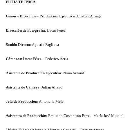
FICHA TÉCNICA
Guion – Dirección – Producción Ejecutiva
: Cristian Arriaga
Dirección de Fotografía
: Lucas Pérez
Sonido Directo:
Agustín Pagliuca
Cámaras:
Lucas Pérez – Federico Áctis
Asistente de Producción Ejecutiva:
Nuria Arnaud
Asistente de Cámara:
Julián Alfano
Jefa de Producción:
Antonella Mele
Asistentes de Producción:
Emiliano Costantino Ferte – María José Minatel
Música Original:
Ignacio Montoya Carlotto – Cristian Arriaga