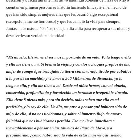
buscaron y buscan durante más de 40 años. Las Abuelas de Plaza de Mayo
cuentan en primera persona su historia haciendo hincapié en el hecho de
que han sido simples mujeres a las que les ocurrió algo excepcional
(excepcionalmente horroroso) y que les cambió la vida para siempre.
Juntas, hace más de 40 años, trabajan día a día para recuperar a sus nietos y
devolverles su verdadera identidad.
“Mi abuela, Elvira, es el ser más importante de mi vida. Yo la tengo a ella
y ella me tiene a mí. Si bien está viejita y con los achaques propios de una
mujer de campo (que trabajaba la tierra con un arado tirado por caballos
a la par de su marido); y vivimos a 500 kilómetros de distancia, yo la
tengo a ella, y ella me tiene a mí. Desde mi niñez hemos, con mi abuela,
construido, profundizado y fortalecido un hermoso e irrepetible vínculo.
Ella tiene 8 nietos más, pero sin decirlo, todos saben que ella es mi
preferida, y lo soy de ella. Un día, me puse a pensar qué hubiera sido de
mí, y de ella, si no nos tuviéramos, y sobre el inmenso flujo de amor y
felicidad que nos hubiéramos perdido. Eso me llevó inmediata e
inevitablemente a pensar en las Abuelas de Plaza de Mayo, y a
preguntarme: ¿cómo habrá sido la vida de estas mujeres que, siendo