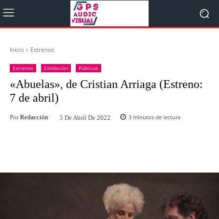
Inicio
Estrenos
Estrenos
Exhibición
Públicos
«Abuelas», de Cristian Arriaga (Estreno:
7 de abril)
Por
Redacción
3
minutos de lectura
5 De Abril De 2022
Facebook
Twitter
WhatsApp