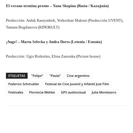
El verano termina pronto – Yana Skopina (Rusia / Kazajstán)
Producción: Ardak Kassymbek, Yerkezhan Maksut (Producción UVENT),
Tamara Bogdanova (KINOKULT)
¡Auge! – Marta Selecka y Andra Dorss (Letonia / Estonia)
Producción: Ugis Riekstins, Elina Zazerska (Picture house)
ETIQUETAS
"Felipe"
"Paula"
Cine argentino
Federico Schmukler
Festival de Cine Juvenil y Infantil Just Film
Festivales
Florencia Wehbe
GPS audiovisual
Julia Montesoro
Facebook
Twitter
WhatsApp