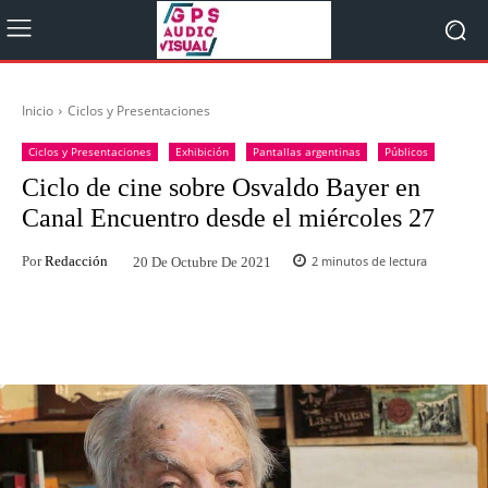
Inicio
Ciclos y Presentaciones
Ciclos y Presentaciones
Exhibición
Pantallas argentinas
Públicos
Ciclo de cine sobre Osvaldo Bayer en
Canal Encuentro desde el miércoles 27
Por
Redacción
2
minutos de lectura
20 De Octubre De 2021
Facebook
Twitter
WhatsApp