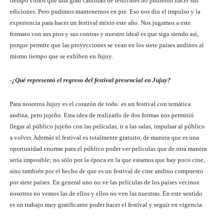
tiempo vimos que una gran cantidad de festivales no pudieron hacer sus
ediciones. Pero pudimos mantenernos en pie. Eso nos dio el impulso y la
experiencia para hacer un festival mixto este año. Nos jugamos a este
formato con sus pros y sus contras y nuestro ideal es que siga siendo así,
porque permite que las proyecciones se vean en los siete países andinos al
mismo tiempo que se exhiben en Jujuy.
-¿Qué representó el regreso del festival presencial en Jujuy?
Para nosotros Jujuy es el corazón de todo: es un festival con temática
andina, pero jujeño. Esta idea de realizarlo de dos formas nos permitió
llegar al público jujeño con las películas, ir a las salas, impulsar al público
a volver. Además el festival es totalmente gratuito, de manera que es una
oportunidad enorme para el público poder ver películas que de otra manera
sería imposible; no sólo por la época en la que estamos que hay poco cine,
sino también por el hecho de que es un festival de cine andino compuesto
por siete países. En general uno no ve las películas de los países vecinos:
nosotros no vemos las de ellos y ellos no ven las nuestras. En este sentido
es un trabajo muy gratificante poder hacer el festival y seguir en vigencia.