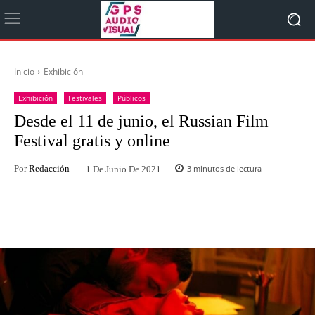
Inicio
Exhibición
Exhibición
Festivales
Públicos
Desde el 11 de junio, el Russian Film
Festival gratis y online
Por
Redacción
3
minutos de lectura
1 De Junio De 2021
Facebook
Twitter
WhatsApp