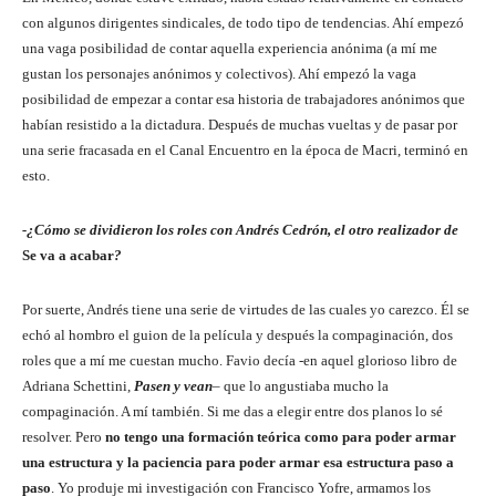
con algunos dirigentes sindicales, de todo tipo de tendencias. Ahí empezó
una vaga posibilidad de contar aquella experiencia anónima (a mí me
gustan los personajes anónimos y colectivos). Ahí empezó la vaga
posibilidad de empezar a contar esa historia de trabajadores anónimos que
habían resistido a la dictadura. Después de muchas vueltas y de pasar por
una serie fracasada en el Canal Encuentro en la época de Macri, terminó en
esto.
-¿Cómo se dividieron los roles con Andrés Cedrón, el otro realizador de
Se va a acabar
?
Por suerte, Andrés tiene una serie de virtudes de las cuales yo carezco. Él se
echó al hombro el guion de la película y después la compaginación, dos
roles que a mí me cuestan mucho. Favio decía -en aquel glorioso libro de
Adriana Schettini,
Pasen y vean
– que lo angustiaba mucho la
compaginación. A mí también. Si me das a elegir entre dos planos lo sé
resolver. Pero
no tengo una formación teórica como para poder armar
una estructura y la paciencia para poder armar esa estructura paso a
paso
. Yo produje mi investigación con Francisco Yofre, armamos los