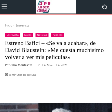
Inicio
Entrevista
Entrevista
Notas
Noticias
Públicos
Estreno Bafici – «Se va a acabar», de
David Blaustein: «Me cuesta muchísimo
volver a ver mis películas»
Por
Julia Montesoro
23 De Marzo De 2021
8
minutos de lectura
Facebook
Twitter
WhatsApp