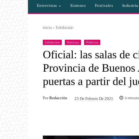
Entrevistas
Estrenos
Festivales
Industri
Inicio
Exhibición
Exhibición
Noticias
Públicos
Oficial: las salas de 
Provincia de Buenos 
puertas a partir del j
Por
Redacción
3
minutos
25 De Febrero De 2021
Facebook
Twitter