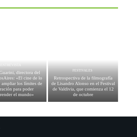
ENTREVISTA
FESTIVALES
uarini, directora del
Aires: «El cine de lo
Retrospectiva de la filmografía
 ampliar los límites de
de Lisandro Alonso en el Festival
rración para poder
de Valdivia, que comienza el 12
render el mundo»
de octubre
.