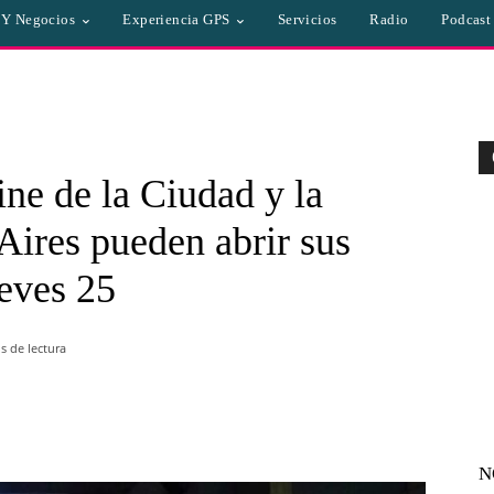
a Y Negocios
Experiencia GPS
Servicios
Radio
Podcast
cine de la Ciudad y la
Aires pueden abrir sus
ueves 25
 de lectura
WhatsApp
Linkedin
Email
N