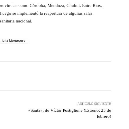
s provincias como Córdoba, Mendoza, Chubut, Entre Ríos,
 Fuego se implementó la reapertura de algunas salas,
anitaria nacional.
Julia Montesoro
witter
WhatsApp
Linkedin
Email
ARTÍCULO SIGUIENTE
«Santa», de Víctor Postiglione (Estreno: 25 de
febrero)