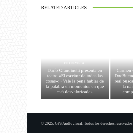
RELATED ARTICLES
ENTREVISTA
Darío Grandinetti presenta en
Carmen G
teatro «El escritor de todas las
DocBuenos
cosas»: «Vale la pena hablar de
real busca
la palabra en momentos en que
la na
está desvalorizada»
comp
© 2025, GPS Audiovisual. Todos los derechos reservados