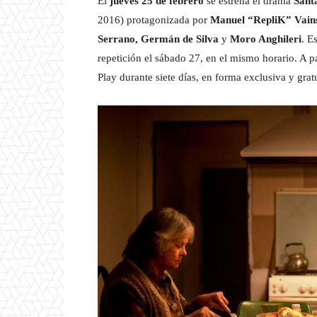
El
jueves 25 de febrero
se estrena el drama
Sant
2016) protagonizada por
Manuel “RepliK” Vains
Serrano, Germán de Silva
y
Moro Anghileri
. E
repetición el sábado 27, en el mismo horario. A pa
Play durante siete días, en forma exclusiva y gratu