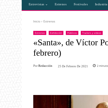
Entrevistas
Estrenos
Festivales
Industri
Inicio
Estrenos
Estrenos
Exhibición
Públicos
Trailers y videos
«Santa», de Víctor Po
febrero)
Por
Redacción
2
minutos
25 De Febrero De 2021
Facebook
Twitter