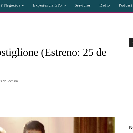
a Y Negocios
Experiencia GPS
Servicios
Radio
Podcast
stiglione (Estreno: 25 de
 de lectura
WhatsApp
Linkedin
Email
N