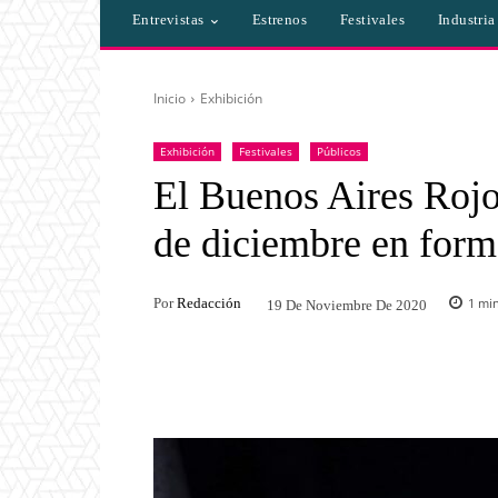
Entrevistas
Estrenos
Festivales
Industri
Inicio
Exhibición
Exhibición
Festivales
Públicos
El Buenos Aires Rojo 
de diciembre en forma
Por
Redacción
1
min
19 De Noviembre De 2020
Facebook
Twitter