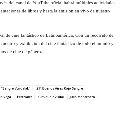
vés del canal de YouTube oficial habrá múltiples actividades:
esentaciones de libros y hasta la emisión en vivo de nuestro
val de cine fantástico de Latinoamérica. Con un recorrido de
uentro y exhibición del cine fantástico de todo el mundo y
inos de cine de género.
"Sangre Vurdalak"
21º Buenos Aires Rojo Sangre
la Vega
Festivales
GPS audiovisual
Julia Montesoro
witter
WhatsApp
Linkedin
Email