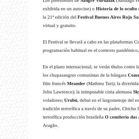
Los preestrenos de
Sangre Vurdalak
(Santiago F
exhibida en un autocine) o
Historia de lo oculto
la 21ª edición del
Festival Buenos Aires Rojo S
virtual y gratuito.
El Festival se llevará a cabo en las plataformas 
programación habitual en el contexto pandémico,
En el plano internacional, se verán títulos como l
los chupasangres comunistas de la húngara
Comr
film francés
Meander
(Mathieu Turi); la diverti
John Lawrence); la inimputable cinta alemana
Sk
voladores;
Urubú
, debut en el largometraje del 
tradición terrorífica a través de su padre, Chich
terrorífica producción brasileña
O cemiterio das
Aragão.