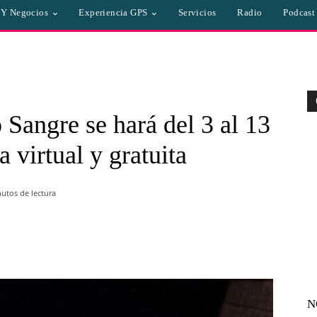
a Y Negocios
Experiencia GPS
Servicios
Radio
Podcast
Sangre se hará del 3 al 13
 virtual y gratuita
utos de lectura
WhatsApp
Linkedin
Email
N