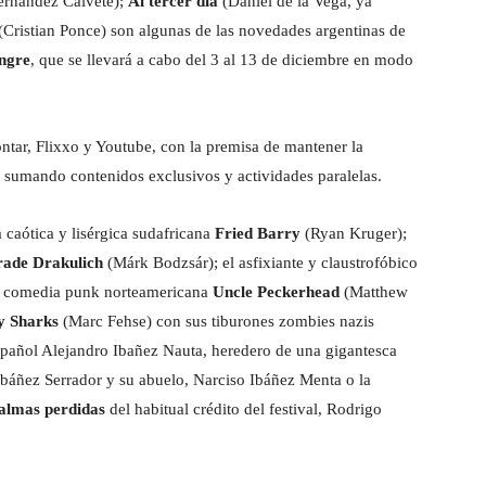
ernández Calvete);
Al tercer día
(Daniel de la Vega, ya
(Cristian Ponce) son algunas de las novedades argentinas de
angre
, que se llevará a cabo del 3 al 13 de diciembre en modo
Contar, Flixxo y Youtube, con la premisa de mantener la
 sumando contenidos exclusivos y actividades paralelas.
a caótica y lisérgica sudafricana
Fried Barry
(Ryan Kruger);
ade Drakulich
(Márk Bodzsár); el asfixiante y claustrofóbico
da comedia punk norteamericana
Uncle Peckerhead
(Matthew
y Sharks
(Marc Fehse) con sus tiburones zombies nazis
español Alejandro Ibañez Nauta, heredero de una gigantesca
o Ibáñez Serrador y su abuelo, Narciso Ibáñez Menta o la
 almas perdidas
del habitual crédito del festival, Rodrigo