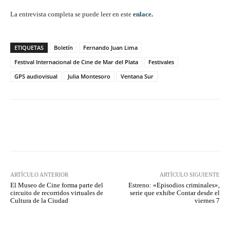
La entrevista completa se puede leer en este
enlace
.
ETIQUETAS
Boletín
Fernando Juan Lima
Festival Internacional de Cine de Mar del Plata
Festivales
GPS audiovisual
Julia Montesoro
Ventana Sur
Facebook
Twitter
WhatsApp
ARTÍCULO ANTERIOR
ARTÍCULO SIGUIENTE
El Museo de Cine forma parte del
Estreno: «Episodios criminales»,
circuito de recorridos virtuales de
serie que exhibe Contar desde el
Cultura de la Ciudad
viernes 7