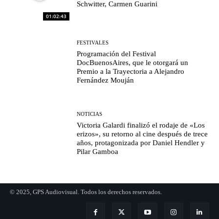
Schwitter, Carmen Guarini
01:02:43
FESTIVALES
Programación del Festival
DocBuenosAires, que le otorgará un
Premio a la Trayectoria a Alejandro
Fernández Mouján
NOTICIAS
Victoria Galardi finalizó el rodaje de «Los
erizos», su retorno al cine después de trece
años, protagonizada por Daniel Hendler y
Pilar Gamboa
© 2025, GPS Audiovisual. Todos los derechos reservados.