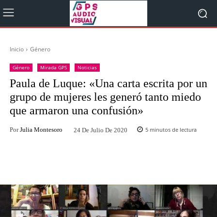
Inicio
Género
Género
Mirada GPS
Noticias
Paula de Luque: «Una carta escrita por un
grupo de mujeres les generó tanto miedo
que armaron una confusión»
Por
Julia Montesoro
5
minutos de lectura
24 De Julio De 2020
Facebook
Twitter
WhatsApp