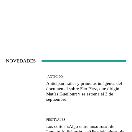
NOVEDADES
-ANTICIPO
Anticipan tráiler y primeras imágenes del
documental sobre Fito Páez, que dirigió
Matías Gueilburt y se estrena el 3 de
septiembre
FESTIVALES
Los cortos «Algo entre nosotros», de
Lautaro A. Schurjin y «Mis olvidados», de