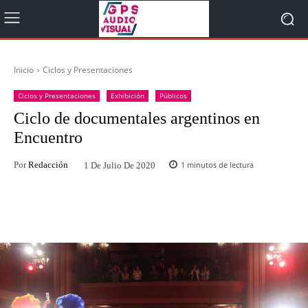
Inicio
Ciclos y Presentaciones
Ciclos y Presentaciones
Exhibición
Públicos
Ciclo de documentales argentinos en
Encuentro
Por
Redacción
1
minutos de lectura
1 De Julio De 2020
Facebook
Twitter
WhatsApp