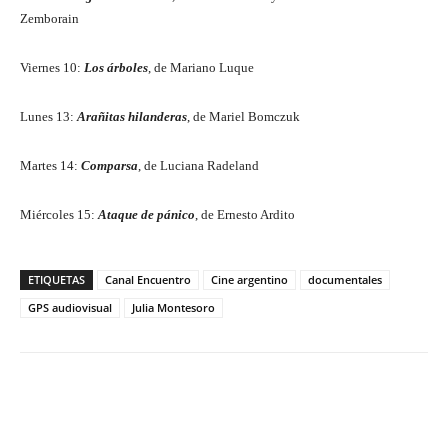
Zemborain
Viernes 10:
Los árboles
, de Mariano Luque
Lunes 13:
Arañitas hilanderas
, de Mariel Bomczuk
Martes 14:
Comparsa
, de Luciana Radeland
Miércoles 15:
Ataque de pánico
, de Ernesto Ardito
ETIQUETAS
Canal Encuentro
Cine argentino
documentales
GPS audiovisual
Julia Montesoro
Facebook
Twitter
WhatsApp