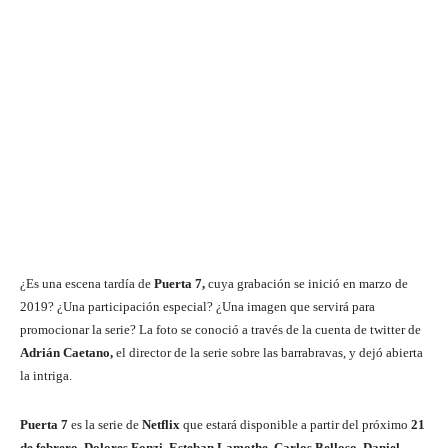
¿Es una escena tardía de
Puerta 7,
cuya grabación se inició en marzo de
2019? ¿Una participación especial? ¿Una imagen que servirá para
promocionar la serie? La foto se conoció a través de la cuenta de twitter de
Adrián Caetano,
el director de la serie sobre las barrabravas, y dejó abierta
la intriga.
Puerta 7
es la serie de
Netflix
que estará disponible a partir del próximo
21
de febrero
.
Dolores Fonzi, Esteban Lamothe, Carlos Belloso, Daniel