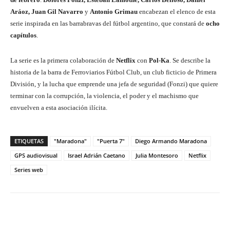
Aráoz, Juan Gil Navarro
y
Antonio Grimau
encabezan el elenco de esta
serie inspirada en las barrabravas del fútbol argentino, que constará de
ocho
capítulos
.
La serie es la primera colaboración de
Netflix
con
Pol-Ka
. Se describe la
historia de la barra de Ferroviarios Fútbol Club, un club ficticio de Primera
División, y la lucha que emprende una jefa de seguridad (Fonzi) que quiere
terminar con la corrupción, la violencia, el poder y el machismo que
envuelven a esta asociación ilícita.
ETIQUETAS
"Maradona"
"Puerta 7"
Diego Armando Maradona
GPS audiovisual
Israel Adrián Caetano
Julia Montesoro
Netflix
Series web
Facebook
Twitter
WhatsApp