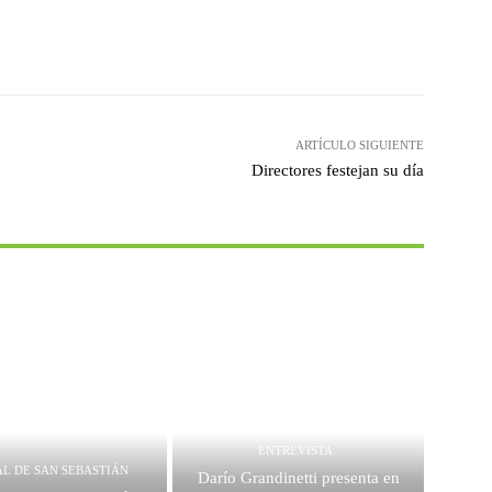
witter
WhatsApp
Linkedin
Email
ARTÍCULO SIGUIENTE
Directores festejan su día
ENTREVISTA
AL DE SAN SEBASTIÁN
Darío Grandinetti presenta en