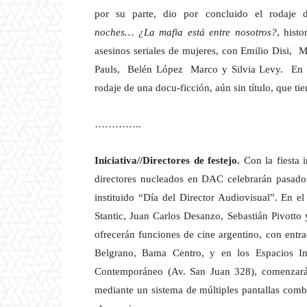
por su parte, dio por concluido el rodaje
noches… ¿La mafia está entre nosotros?
, histo
asesinos seriales de mujeres, con Emilio Disi,
Pauls, Belén López Marco y Silvia Levy. En t
rodaje de una docu-ficción, aún sin título, que ti
…………..
Iniciativa//Directores de festejo.
Con la fiesta i
directores nucleados en DAC celebrarán pasado 
instituido “Día del Director Audiovisual”. En e
Stantic, Juan Carlos Desanzo, Sebastián Pivott
ofrecerán funciones de cine argentino, con entra
Belgrano, Bama Centro, y en los Espacios I
Contemporáneo (Av. San Juan 328), comenzará 
mediante un sistema de múltiples pantallas comb