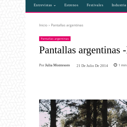
Entrevistas
Estrenos
Festivales
Industri
Inicio
Pantallas argentinas
Pantallas argentinas
Pantallas argentinas 
Por
Julia Montesoro
1
minu
21 De Julio De 2014
Facebook
Twitter