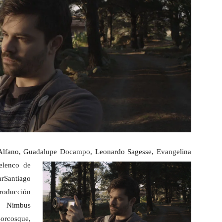
 Alfano, Guadalupe Docampo, Leonardo Sagesse, Evangelina
 elenco de
rSantiago
producción
 Nimbus
Borcosque,