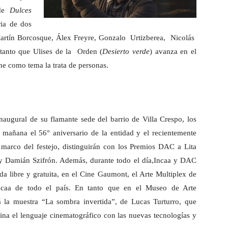
 de
Dulces
ria de dos
 Martín Borcosque, Álex Freyre, Gonzalo Urtizberea, Nicolás
anto que Ulises de la Orden (
Desierto verde
) avanza en el
ene como tema la trata de personas.
naugural de su flamante sede del barrio de Villa Crespo, los
mañana el 56° aniversario de la entidad y el recientemente
l marco del festejo, distinguirán con los Premios DAC a Lita
o y Damián Szifrón. Además, durante todo el día,Incaa y DAC
da libre y gratuita, en el Cine Gaumont, el Arte Multiplex de
ncaa de todo el país. En tanto que en el Museo de Arte
la muestra “La sombra invertida”, de Lucas Turturro, que
ina el lenguaje cinematográfico con las nuevas tecnologías y