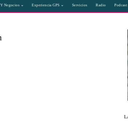
a Y Negocios
Experiencia GPS
Servicios
Radio
Podcast
m
L