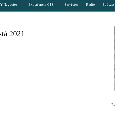
a Y Negocios
Experiencia GPS
Servicios
Radio
Podcast
tá 2021
L