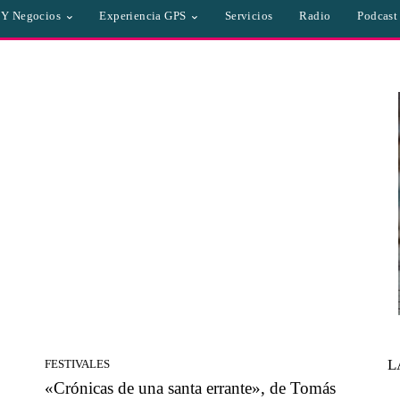
a Y Negocios
Experiencia GPS
Servicios
Radio
Podcast
L
FESTIVALES
«Crónicas de una santa errante», de Tomás