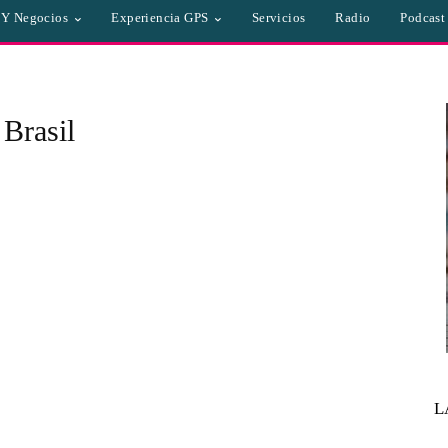
a Y Negocios
Experiencia GPS
Servicios
Radio
Podcast
Brasil
L