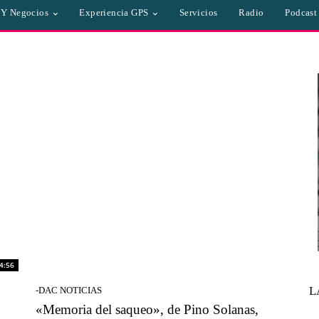
a Y Negocios
Experiencia GPS
Servicios
Radio
Podcast
4:56
L
-DAC NOTICIAS
«Memoria del saqueo», de Pino Solanas,