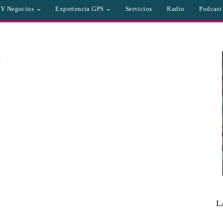
a Y Negocios
Experiencia GPS
Servicios
Radio
Podcast
"
L