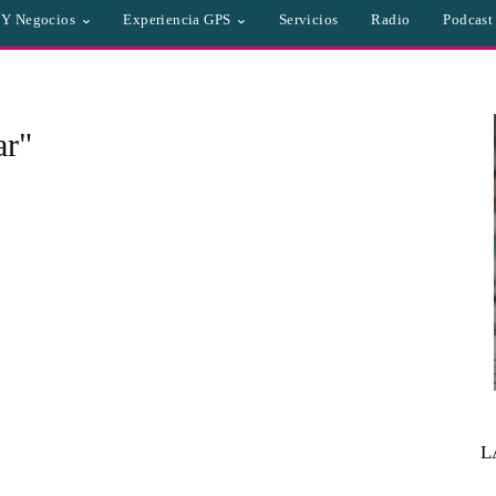
a Y Negocios
Experiencia GPS
Servicios
Radio
Podcast
ar"
L