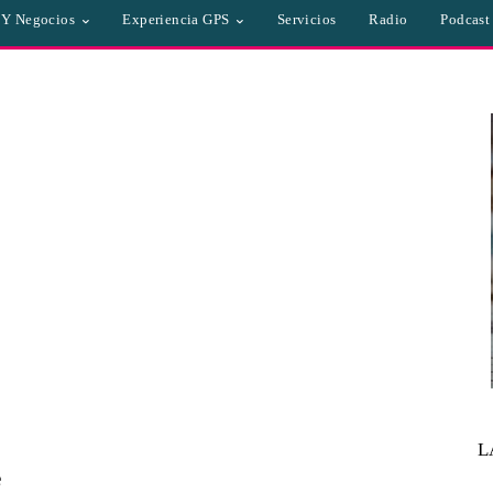
a Y Negocios
Experiencia GPS
Servicios
Radio
Podcast
L
e