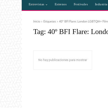
Entrevistas
Estrenos
Festivales
Industri
Inicio
Etiquetas
40º BFI Flare: London LGBTQIA+ Film 
Tag:
40º BFI Flare: Lon
No hay publicaciones para mostrar