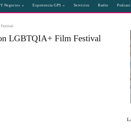
a Y Negocios
Experiencia GPS
Servicios
Radio
Podcast
Festival
don LGBTQIA+ Film Festival
L