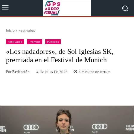
Inicio
Festivales
Festivales
Premios
Públicos
«Los nadadores», de Sol Iglesias SK,
premiada en el Festival de Munich
Por
Redacción
4
minutos de lectura
4 De Julio De 2026
Facebook
Twitter
WhatsApp