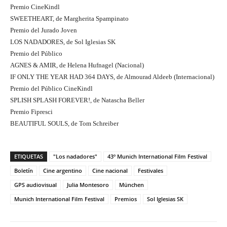
Premio CineKindl
SWEETHEART, de Margherita Spampinato
Premio del Jurado Joven
LOS NADADORES, de Sol Iglesias SK
Premio del Público
AGNES & AMIR, de Helena Hufnagel (Nacional)
IF ONLY THE YEAR HAD 364 DAYS, de Almourad Aldeeb (Internacional)
Premio del Público CineKindl
SPLISH SPLASH FOREVER!, de Natascha Beller
Premio Fipresci
BEAUTIFUL SOULS, de Tom Schreiber
ETIQUETAS
"Los nadadores"
43º Munich International Film Festival
Boletín
Cine argentino
Cine nacional
Festivales
GPS audiovisual
Julia Montesoro
München
Munich International Film Festival
Premios
Sol Iglesias SK