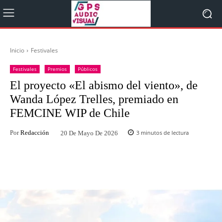
Inicio
Festivales
Festivales
Premios
Públicos
El proyecto «El abismo del viento», de
Wanda López Trelles, premiado en
FEMCINE WIP de Chile
Por
Redacción
3
minutos de lectura
20 De Mayo De 2026
Facebook
Twitter
WhatsApp