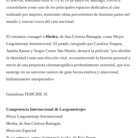
El festival, realizado entre el 5 y el 10 de mayo en Santiago, volvió a
consolidarse como uno de los principales espacios dedicados al cine
realizado por mujeres, reuniendo obras provenientes de distintas partes del
mundo y nuevas voces del cine nacional.
El certamen consagró a
Hiedra
, de Ana Cristina Barragán, como Mejor
Largometraje Internacional. El jurado, integrado por Catalina Vergara,
Amalia Kassai y Sergio Castro San Martín, destacó la película “por abordar
la identidad como una elección vital, reconstruyendo la historia personal a
través de una propuesta cinematográfica profundamente sensorial, que nos
sumerge en un universo onírico de gran fuerza estética y emocional,
brillantemente interpretado».
Ganadoras FEMCINE 16
Competencia Internacional de Largometrajes
Mejor Largometraje Internacional
Hiedra, de Ana Cristina Barragán.
Mención Especial
Si no ardemos, cómo iluminar la noche, de Kim Torres.