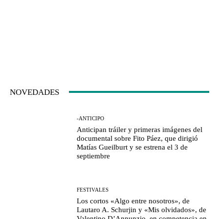
NOVEDADES
-ANTICIPO
Anticipan tráiler y primeras imágenes del
documental sobre Fito Páez, que dirigió
Matías Gueilburt y se estrena el 3 de
septiembre
FESTIVALES
Los cortos «Algo entre nosotros», de
Lautaro A. Schurjin y «Mis olvidados», de
Valentino D’Annunzio, en competencia en