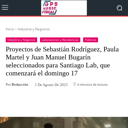
Inicio
Industria y Negocios
Industria y Negocios
Laboratorios y Residencias
Públicos
Proyectos de Sebastián Rodríguez, Paula
Martel y Juan Manuel Bugarín
seleccionados para Santiago Lab, que
comenzará el domingo 17
Por
Redacción
4
minutos de lectura
1 De Agosto De 2025
Facebook
Twitter
WhatsApp