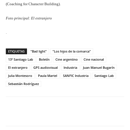
(Coaching for Character Building).
Foto principal: El extranjero
.
ETIQUETAS
"Bad light"
"Los hijos de la comarca"
13º Santiago Lab
Boletín
Cine argentino
Cine nacional
El extranjero
GPS audiovisual
Industria
Juan Manuel Bugarín
Julia Montesoro
Paula Martel
SANFIC Industria
Santiago Lab
Sebastián Rodríguez
Facebook
Twitter
WhatsApp