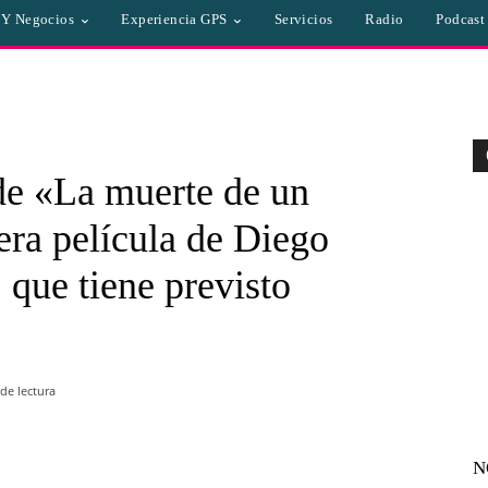
a Y Negocios
Experiencia GPS
Servicios
Radio
Podcast
 de «La muerte de un
era película de Diego
 que tiene previsto
de lectura
N
WhatsApp
Linkedin
Email