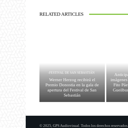
RELATED ARTICLES
-FESTIVAL DE SAN SEBASTIÁN
Anticip
Werner Herzog recibirá el
imágenes
Premio Donostia en la gala de
Fito Páe
apertura del Festival de San
Gueilbur
Sebastián
© 2025, GPS Audiovisual. Todos los derechos reservados