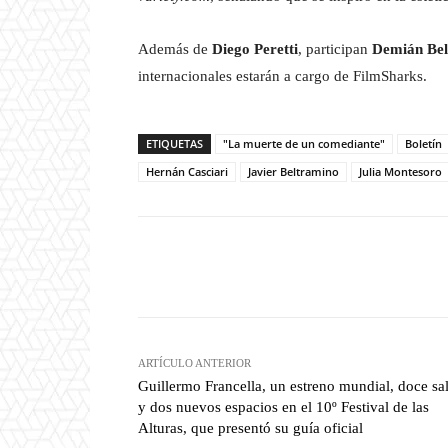
Además de
Diego Peretti
, participan
Demián Bel
internacionales estarán a cargo de FilmSharks.
ETIQUETAS
"La muerte de un comediante"
Boletín
Hernán Casciari
Javier Beltramino
Julia Montesoro
Facebook
T
Cuota
ARTÍCULO ANTERIOR
Guillermo Francella, un estreno mundial, doce sa
y dos nuevos espacios en el 10º Festival de las
Alturas, que presentó su guía oficial