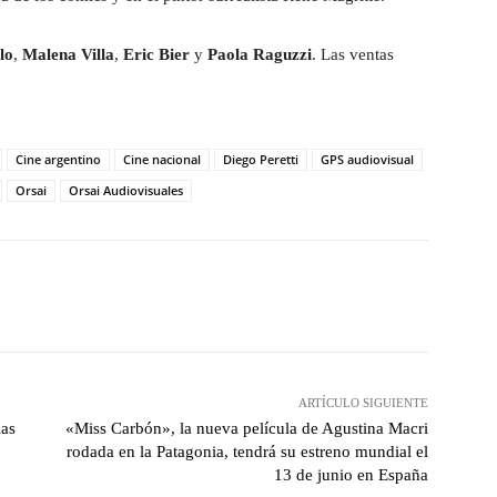
lo
,
Malena Villa
,
Eric Bier
y
Paola Raguzzi
. Las ventas
Cine argentino
Cine nacional
Diego Peretti
GPS audiovisual
Orsai
Orsai Audiovisuales
witter
WhatsApp
Linkedin
Email
ARTÍCULO SIGUIENTE
las
«Miss Carbón», la nueva película de Agustina Macri
rodada en la Patagonia, tendrá su estreno mundial el
13 de junio en España