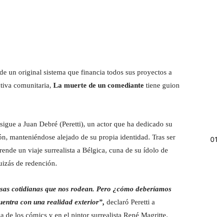
de un original sistema que financia todos sus proyectos a
ctiva comunitaria,
La muerte de un comediante
tiene guion
 sigue a Juan Debré (Peretti), un actor que ha dedicado su
sión, manteniéndose alejado de su propia identidad. Tras ser
0
nde un viaje surrealista a Bélgica, cuna de su ídolo de
uizás de redención.
cosas cotidianas que nos rodean. Pero ¿cómo deberíamos
entra con una realidad exterior”,
declaró Peretti a
ca de los cómics y en el pintor surrealista René Magritte.