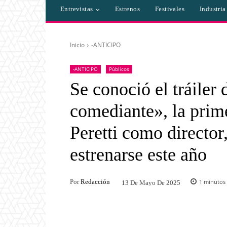
Entrevistas
Estrenos
Festivales
Industri
Inicio
-ANTICIPO
-ANTICIPO
Públicos
Se conoció el tráiler
comediante», la prim
Peretti como director,
estrenarse este año
Por
Redacción
1
minutos 
13 De Mayo De 2025
Facebook
Twitter