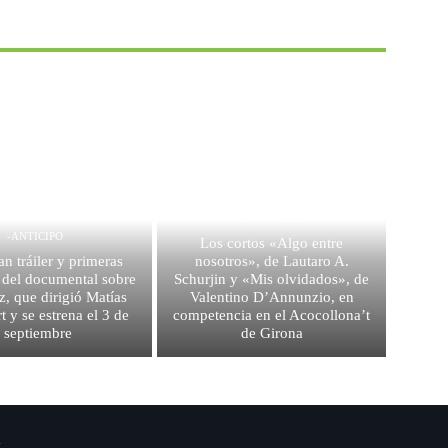
FESTIVALES
-ANTICIPO
Los cortos «Algo entre
an tráiler y primeras
nosotros», de Lautaro A.
 del documental sobre
Schurjin y «Mis olvidados», de
z, que dirigió Matías
Valentino D’Annunzio, en
t y se estrena el 3 de
competencia en el Acocollona’t
septiembre
de Girona
.