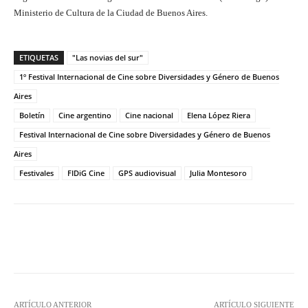
Ministerio de Cultura de la Ciudad de Buenos Aires.
ETIQUETAS
"Las novias del sur"
1º Festival Internacional de Cine sobre Diversidades y Género de Buenos
Aires
Boletín
Cine argentino
Cine nacional
Elena López Riera
Festival Internacional de Cine sobre Diversidades y Género de Buenos
Aires
Festivales
FIDiG Cine
GPS audiovisual
Julia Montesoro
Facebook
Twitter
WhatsApp
ARTÍCULO ANTERIOR
ARTÍCULO SIGUIENTE