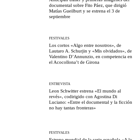
documental sobre Fito Páez, que dirigió
Matías Gueilburt y se estrena el 3 de
septiembre
FESTIVALES
Los cortos «Algo entre nosotros», de
Lautaro A. Schurjin y «Mis olvidados», de
Valentino D’Annunzio, en competencia en
el Acocollona’t de Girona
ENTREVISTA
Leon Schwitter estrena «El mundo al
revés», codirigido con Agostina Di
Luciano: «Entre el documental y la ficción
no hay tantas fronteras»
FESTIVALES
Estreno mundial de la serie española «A la