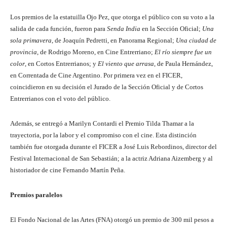
Los premios de la estatuilla Ojo Pez, que otorga el público con su voto a la
salida de cada función, fueron para
Senda India
en la Sección Oficial;
Una
sola primavera
, de Joaquín Pedretti, en Panorama Regional;
Una ciudad de
provincia
, de Rodrigo Moreno, en Cine Entrerriano;
El río siempre fue un
color
, en Cortos Entrerrianos; y
El viento que arrasa
, de Paula Hernández,
en Correntada de Cine Argentino. Por primera vez en el FICER,
coincidieron en su decisión el Jurado de la Sección Oficial y de Cortos
Entrerrianos con el voto del público.
Además, se entregó a Marilyn Contardi el Premio Tilda Thamar a la
trayectoria, por la labor y el compromiso con el cine. Esta distinción
también fue otorgada durante el FICER a José Luis Rebordinos, director del
Festival Internacional de San Sebastián; a la actriz Adriana Aizemberg y al
historiador de cine Fernando Martín Peña.
Premios paralelos
El Fondo Nacional de las Artes (FNA) otorgó un premio de 300 mil pesos a