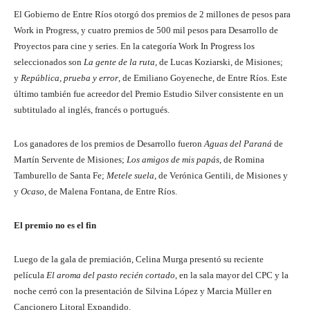
El Gobierno de Entre Ríos otorgó dos premios de 2 millones de pesos para
Work in Progress, y cuatro premios de 500 mil pesos para Desarrollo de
Proyectos para cine y series. En la categoría Work In Progress los
seleccionados son
La gente de la ruta
, de Lucas Koziarski, de Misiones;
y
República, prueba y error
, de Emiliano Goyeneche, de Entre Ríos. Este
último también fue acreedor del Premio Estudio Silver consistente en un
subtitulado al inglés, francés o portugués.
Los ganadores de los premios de Desarrollo fueron
Aguas del Paraná
de
Martín Servente de Misiones;
Los amigos de mis papás
, de Romina
Tamburello de Santa Fe;
Metele suela
, de Verónica Gentili, de Misiones y
y
Ocaso
, de Malena Fontana, de Entre Ríos.
El premio no es el fin
Luego de la gala de premiación, Celina Murga presentó su reciente
película
El aroma del pasto recién cortado
, en la sala mayor del CPC y la
noche cerró con la presentación de Silvina López y Marcia Müller en
Cancionero Litoral Expandido.