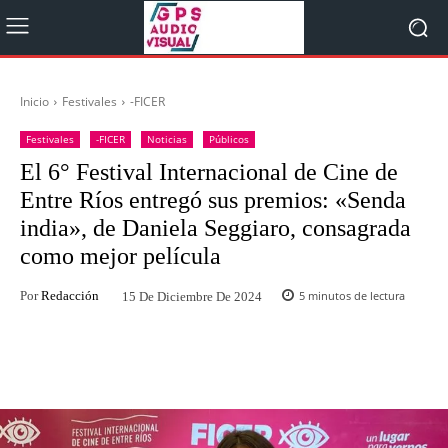
Inicio
Festivales
-FICER
Festivales
-FICER
Noticias
Públicos
El 6° Festival Internacional de Cine de
Entre Ríos entregó sus premios: «Senda
india», de Daniela Seggiaro, consagrada
como mejor película
Por
Redacción
5
minutos de lectura
15 De Diciembre De 2024
Facebook
Twitter
WhatsApp