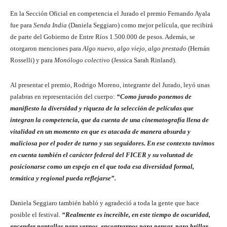
En la Sección Oficial en competencia el Jurado el premio Fernando Ayala
fue para
Senda India
(Daniela Seggiaro) como mejor película, que recibirá
de parte del Gobierno de Entre Ríos 1.500.000 de pesos. Además, se
otorgaron menciones para
Algo nuevo, algo viejo, algo prestado
(Hernán
Rosselli) y para
Monólogo colectivo
(Jessica Sarah Rinland).
Al presentar el premio, Rodrigo Moreno, integrante del Jurado, leyó unas
palabras en representación del cuerpo:
“Como jurado ponemos de
manifiesto la diversidad y riqueza de la selección de películas que
integran la competencia, que da cuenta de una cinematografía llena de
vitalidad en un momento en que es atacada de manera absurda y
maliciosa por el poder de turno y sus seguidores. En ese contexto tuvimos
en cuenta también el carácter federal del FICER y su voluntad de
posicionarse como un espejo en el que toda esa diversidad formal,
temática y regional pueda reflejarse”.
Daniela Seggiaro también habló y agradeció a toda la gente que hace
posible el festival.
“Realmente es increíble, en este tiempo de oscuridad,
encender pantallas para vernos, encontrarnos para pensar, para brillar,