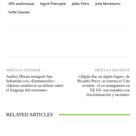
GPS audiovisual
Ingrid Pokropek
Jaibo Films
Julia Montesoro
Sofía Clausen
Facebook
Twitter
WhatsApp
ARTÍCULO ANTERIOR
ARTÍCULO SIGUIENTE
Audrey Diwan inauguró San
«Algún día, en algún lugar», de
Sebastián con «Emmanuelle»:
Ricardo Preve, se estrena el 3 de
«Quiero establecer un debate sobre
octubre: «Los inmigrantes en
el lenguaje del erotismo»
EE.UU. son tratados con
discriminación y racismo»
RELATED ARTICLES