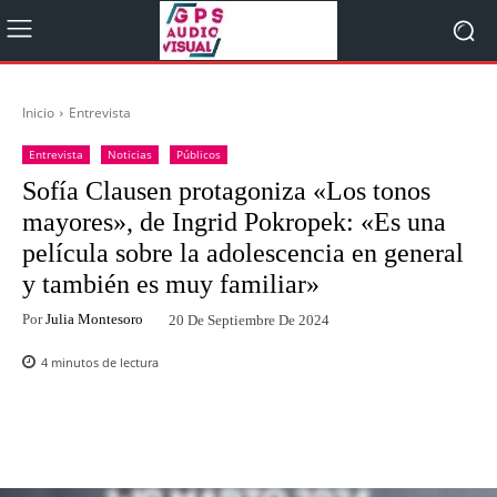
Inicio
Entrevista
Entrevista
Noticias
Públicos
Sofía Clausen protagoniza «Los tonos
mayores», de Ingrid Pokropek: «Es una
película sobre la adolescencia en general
y también es muy familiar»
Por
Julia Montesoro
20 De Septiembre De 2024
4
minutos de lectura
Facebook
Twitter
WhatsApp