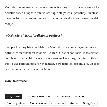
Ver todas las escenas completas y juntas fue muy raro: no me reconocí. La
película es tan atrapante que no sentí que era yo en el personaje. Además
me emocionó mucho porque me hizo acordar los distintos momentos del
rodaje.
-¿Qué te devolvieron los distintos públicos?
Siempre fue muy bien recibida. En Mar del Plata vi mucha gente llorando
porque les recordaba su infancia. En Berlín, por el contrario, la festejaron
con risas. No escuché malas críticas y eso me hace muy, muy feliz. Siento
que es una película para ver en familia, pero también con amigos. En todo
caso, es para ir a verla acompañado.
Julia Montesoro
ETIQUETAS
"Los tonos mayores"
36 Caballos
Boletín
Cine argentino
Cine nacional
entrevista
Estreno
Gong Cine