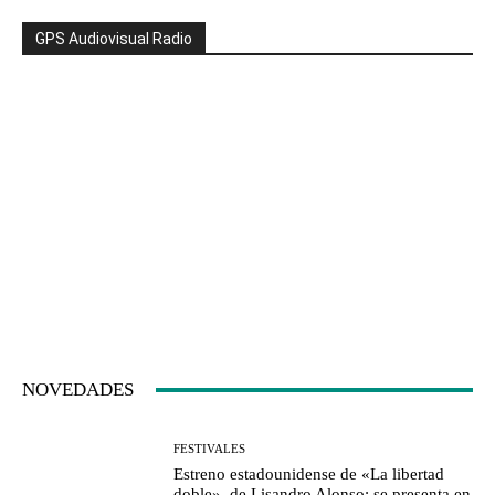
GPS Audiovisual Radio
NOVEDADES
FESTIVALES
Estreno estadounidense de «La libertad
doble», de Lisandro Alonso: se presenta en