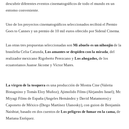
descubrir diferentes eventos cinematográficos de todo el mundo en un
entorno conveniente.
Uno de los proyectos cinematográficos seleccionados recibirá el Premio
Goes to Cannes y un premio de 10 mil euros ofrecido por Sideral Cinema.
Las otras tres propuestas seleccionadas son
Mi abuelo es un nihonjin
de la
brasileña Celia Catunda,
Los amantes se despiden con la mirada
, del
realizador mexicano Rigoberto Perezcano y
Los ahogados,
de los
ecuatorianos Juanse Jácome y Víctor Mares.
La virgen de la tosquera
es una producción de Mostra Cine (Valeria
Bistagnino y Tomás Eloy Muñoz); Ajimolido Films (Alejandro Israel); Mr.
Miyagi Films de España (Angeles Hernández y David Matamoros) y
Caponeto de México (Diego Martínez Ulanosky), con guion de Benjamín
Naishtat, basado en dos cuentos de
Los peligros de fumar en la cama,
de
Mariana Enríquez.