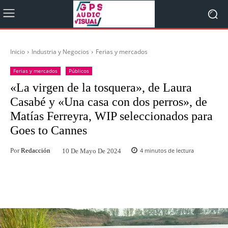
Inicio
Industria y Negocios
Ferias y mercados
Ferias y mercados
Públicos
«La virgen de la tosquera», de Laura
Casabé y «Una casa con dos perros», de
Matías Ferreyra, WIP seleccionados para
Goes to Cannes
Por
Redacción
4
minutos de lectura
10 De Mayo De 2024
Facebook
Twitter
WhatsApp