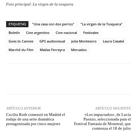
Foto principal: La virgen de la tosquera
ETIQUETAS
"Una casa con dos perros"
"La virgen de la Tosquera"
Boletín
Cine argentino
Cine nacional
Festivales
Goes to Cannes
GPS audiovisual
Julia Montesoro
Laura Casabé
Marché du Film
Matías Ferreyra
Mercados
Facebook
Twitter
WhatsApp
ARTÍCULO ANTERIOR
ARTÍCULO SIGUIENTE
Cecilia Roth comenzó en Madrid el
«Los impactados», de Lucía
rodaje de una serie dramática
Puenzo, seleccionada para el
protagonizada por cinco mujeres
Festival Fantasía de Montreal, que
comienza el 18 de julio