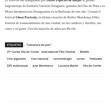
El Festival fue inaugurado por
20000 Especies de abejas
, el primer
largometraje de Estibaliz Urresola Solaguren, ganador del Oso de Plata a la
Mejor Interpretación Protagonista en la Berlinale de este año. Cerrará el
festival
Ghost Portraits
, la última creación de Kleber Mendonça Filho,
historia de enamoramiento de una ciudad, en sus cambios y detalles, sus
cines y su gente. Una declaración de amor por Recife.
ETIQUETAS
"Camarera de piso"
31º Curtas Vila do Conde - International Film Festival
Boletín
Cine argentino
Cine nacional
cortometrajes
cortos
Festivales
GPS audiovisual
Julia Montesoro
Lucrecia Martel
Vila do Conde
Facebook
Twitter
WhatsApp