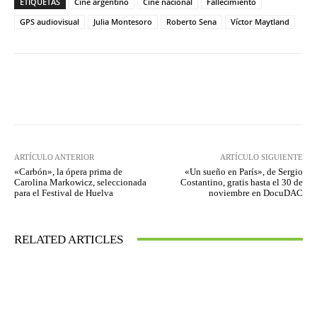
ETIQUETAS
Cine argentino
Cine nacional
Fallecimiento
GPS audiovisual
Julia Montesoro
Roberto Sena
Víctor Maytland
Facebook
Twitter
WhatsApp
ARTÍCULO ANTERIOR
ARTÍCULO SIGUIENTE
«Carbón», la ópera prima de
«Un sueño en París», de Sergio
Carolina Markowicz, seleccionada
Costantino, gratis hasta el 30 de
para el Festival de Huelva
noviembre en DocuDAC
RELATED ARTICLES