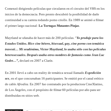
Comenzó dirigiendo películas que circularon en el circuito del VHS en los
inicios de la democracia. Pero pronto descubrió la posibilidad de darle
continuidad a su carrera rodando porno criollo. En 1989 se animó a filmar
el primer largo nacional:
La Tortugas Mutantes Pinjas
.
Maytland se ufanaba de hacer más de 200 películas. “
Yo produje para los
Estados Unidos. Hice cine hétero, bisexual, gay, cine porno con temática
travesti… Mi seudónimo, Victor Maytland, lo usaba sólo con las películas
heterosexuales. Después usaba otros nombres de fantasía como Jean Luc
Godet…
”,
declaró en 2007 a Clarín.
En 2001 llevó a cabo un reality de temática sexual llamado
Expedición
sex
, en el que concursaban 16 participantes. Se emitió por el canal erótico
de cable
Afrodita.
En 2007 fue contratado por la productora CineXlatino,
de Los Ángeles, con el propósito de filmar 60 películas por año para ser
distribuidas en sitios web.