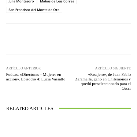
Julia Montesoro
Matías de Leis Correa
San Francisco del Monte de Oro
Facebook
Twitter
WhatsApp
ARTÍCULO ANTERIOR
ARTÍCULO SIGUIENTE
Podcast «Directoras – Mujeres en
«Pasajero», de Juan Pablo
acción», Episodio 4: Lucía Vassallo
Zaramella, ganó en Chilemonos y
quedó preseleccionado para el
Oscar
RELATED ARTICLES