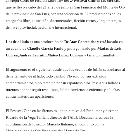
al Mejor Corto de Ficción Libre 18+ del
2º
Festival Cine en las Sierras,
que se llevó a cabo del 21 al 23 de julio en San Francisco del Monte de Oro
de la provincia de San Luis, con una selección de 32 producciones en las
categorías libre, animación, documentales, ficción cortos y largometrajes
de nivel provincial, nacional e internacional.
Los de al lado
es una producción de
De Atar Contenidos
y está basado en
un cuento de
Claudio García Fanlo
y protagonizado por
Matías de Leis
Correa, Andrea Ferratti, Mateo López Cornejo
y Gerardo Camilletti.
El argumento es el siguiente: desde que los vecinos de Julián se mudaron al
departamento de al lado, todo cambió. No solo por sus extraños
comportamientos, sino también por su espantoso olor. Pese a sus fallidos
intentos por conseguir respuestas, Julián comienza a enfermar y a luchas
contra misteriosas apariciones.
El Festival Cine en las Sierras es una iniciativa del Productor y director
Ricardo de la Vega Taillant director de TAILU Documentales, con la
coordinación del director Marcelo Italiano, en conjunto con la
Municipalidad de San Francisco del Monte de Oro.