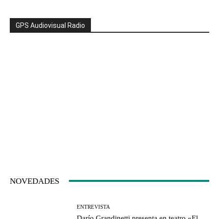
GPS Audiovisual Radio
NOVEDADES
ENTREVISTA
Darío Grandinetti presenta en teatro «El