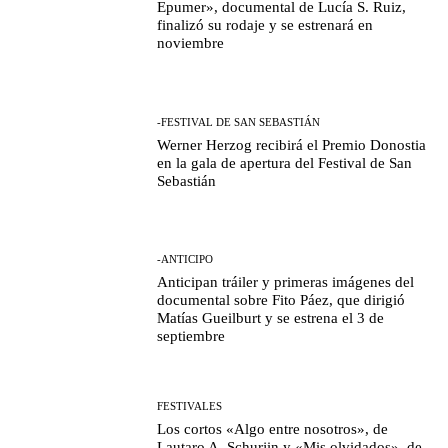
Epumer», documental de Lucía S. Ruiz,
finalizó su rodaje y se estrenará en
noviembre
-FESTIVAL DE SAN SEBASTIÁN
Werner Herzog recibirá el Premio Donostia
en la gala de apertura del Festival de San
Sebastián
-ANTICIPO
Anticipan tráiler y primeras imágenes del
documental sobre Fito Páez, que dirigió
Matías Gueilburt y se estrena el 3 de
septiembre
FESTIVALES
Los cortos «Algo entre nosotros», de
Lautaro A. Schurjin y «Mis olvidados», de