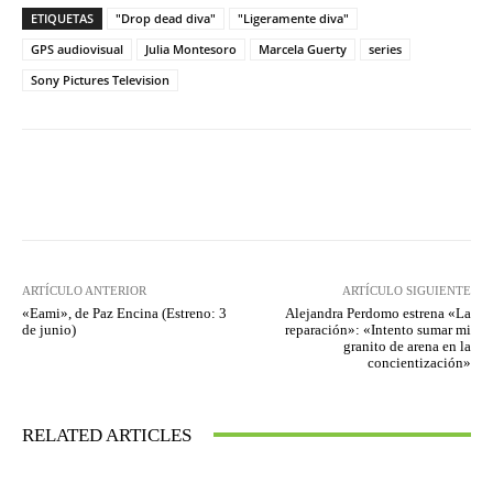
ETIQUETAS
"Drop dead diva"
"Ligeramente diva"
GPS audiovisual
Julia Montesoro
Marcela Guerty
series
Sony Pictures Television
Facebook
Twitter
WhatsApp
ARTÍCULO ANTERIOR
ARTÍCULO SIGUIENTE
«Eami», de Paz Encina (Estreno: 3
Alejandra Perdomo estrena «La
de junio)
reparación»: «Intento sumar mi
granito de arena en la
concientización»
RELATED ARTICLES